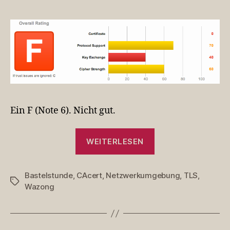
Ein F (Note 6). Nicht gut.
„TLS
WEITERLESEN
besser
machen“
Bastelstunde
,
CAcert
,
Netzwerkumgebung
,
TLS
,
Schlagwörter
Wazong