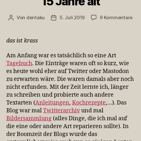
15 Jahre alt
zu
Von
dentaku
5. Juli 2019
9 Kommentare
Beitragsautor
Veröffentlichungsdatum
Die
Blo
wir
das ist krass
heu
15
Am Anfang war es tatsächlich so eine Art
Jah
Tagebuch
. Die Einträge waren oft so kurz, wie
alt
es heute wohl eher auf Twitter oder Mastodon
zu erwarten wäre. Die waren damals aber noch
nicht erfunden. Mit der Zeit lernte ich, länger
zu schreiben und probierte auch andere
Textarten (
Anleitungen
,
Kochrezepte
,…). Das
Blog war mal
Twitterarchiv
und mal
Bildersammlung
(alles Dinge, die ich mal auf
die eine oder andere Art reparieren sollte). In
der Boomzeit der Blogs wurde das