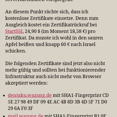
An diesem Punkt rächte sich, dass ich
kostenlose Zertifikate einsetze. Denn zum
Ausgleich kostet ein Zertifikatrückruf bei
StartSSL
24,90 $ (im Moment 18,58 €) pro
Zertifikat. Da musste ich wohl in den sauren
Apfel beißen und knapp 60 € nach Israel
schicken.
Die folgenden Zertifikate sind jetzt also nicht
mehr gültig und sollten bei funktionierender
Infrastruktur auch nicht mehr von Browser
akzeptiert werden:
dentaku.wazong.de
mit SHA1-Fingerprint CD
5E 27 98 49 DF 09 4E AC 4B 8D 3B 4D 5F 71 D0
29 6A F0 3F
mail.wazong.de
mit SHA1-Fingerprint B1 0F