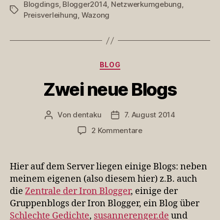
Blogdings
,
Blogger2014
,
Netzwerkumgebung
,
Schlagwörter
Preisverleihung
,
Wazong
Kategorien
BLOG
Zwei neue Blogs
Von
dentaku
7. August 2014
Beitragsautor
Veröffentlichungsdatum
zu
2 Kommentare
Zwei
neue
Blogs
Hier auf dem Server liegen einige Blogs: neben
meinem eigenen (also diesem hier) z.B. auch
die
Zentrale der Iron Blogger
, einige der
Gruppenblogs der Iron Blogger, ein Blog über
Schlechte Gedichte
,
susannerenger.de
und