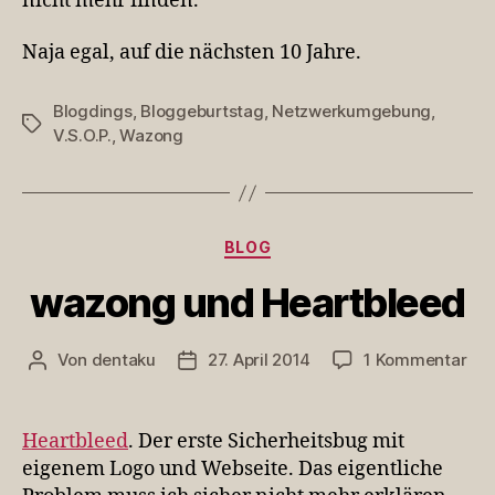
nicht mehr finden.
Naja egal, auf die nächsten 10 Jahre.
Blogdings
,
Bloggeburtstag
,
Netzwerkumgebung
,
Schlagwörter
V.S.O.P.
,
Wazong
Kategorien
BLOG
wazong und Heartbleed
zu
Von
dentaku
27. April 2014
1 Kommentar
Beitragsautor
Veröffentlichungsdatum
wa
un
Hea
Heartbleed
. Der erste Sicherheitsbug mit
eigenem Logo und Webseite. Das eigentliche