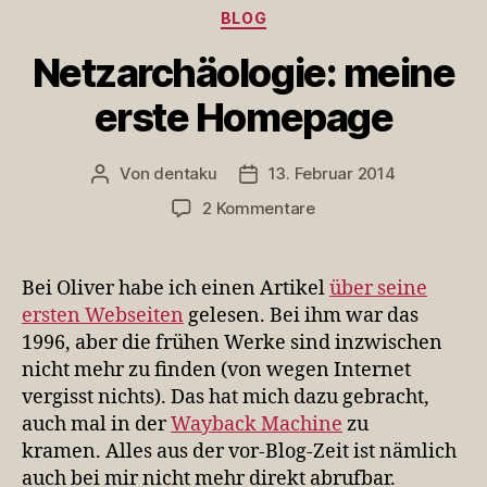
Kategorien
BLOG
Netzarchäologie: meine
erste Homepage
Von
dentaku
13. Februar 2014
Beitragsautor
Veröffentlichungsdatum
zu
2 Kommentare
Netzarchäologie:
meine
erste
Bei Oliver habe ich einen Artikel
über seine
Homepage
ersten Webseiten
gelesen. Bei ihm war das
1996, aber die frühen Werke sind inzwischen
nicht mehr zu finden (von wegen Internet
vergisst nichts). Das hat mich dazu gebracht,
auch mal in der
Wayback Machine
zu
kramen. Alles aus der vor-Blog-Zeit ist nämlich
auch bei mir nicht mehr direkt abrufbar.