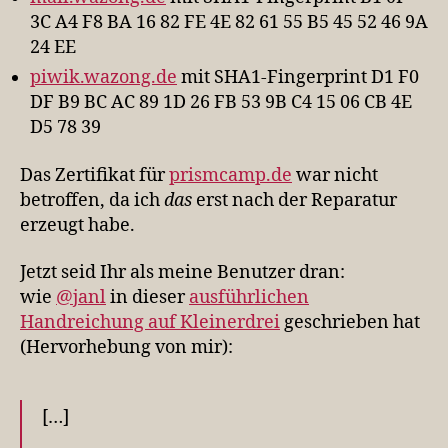
3C A4 F8 BA 16 82 FE 4E 82 61 55 B5 45 52 46 9A
24 EE
piwik.wazong.de
mit SHA1-Fingerprint D1 F0
DF B9 BC AC 89 1D 26 FB 53 9B C4 15 06 CB 4E
D5 78 39
Das Zertifikat für
prismcamp.de
war nicht
betroffen, da ich
das
erst nach der Reparatur
erzeugt habe.
Jetzt seid Ihr als meine Benutzer dran:
wie
@janl
in dieser
ausführlichen
Handreichung auf Kleinerdrei
geschrieben hat
(Hervorhebung von mir):
[…]