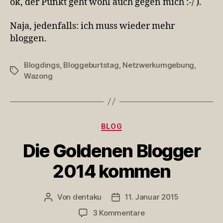
ok, der Punkt geht wohl auch gegen mich :-/ ).
Naja, jedenfalls: ich muss wieder mehr
bloggen.
Blogdings
,
Bloggeburtstag
,
Netzwerkumgebung
,
Schlagwörter
Wazong
Kategorien
BLOG
Die Goldenen Blogger
2014 kommen
Von
dentaku
11. Januar 2015
Beitragsautor
Veröffentlichungsdatum
zu
3 Kommentare