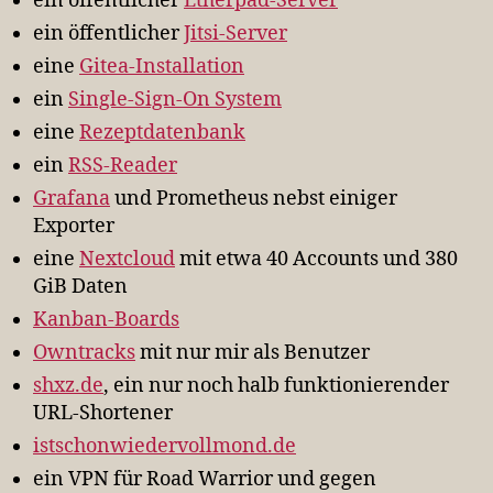
ein öffentlicher
Etherpad-Server
ein öffentlicher
Jitsi-Server
eine
Gitea-Installation
ein
Single-Sign-On System
eine
Rezeptdatenbank
ein
RSS-Reader
Grafana
und Prometheus nebst einiger
Exporter
eine
Nextcloud
mit etwa 40 Accounts und 380
GiB Daten
Kanban-Boards
Owntracks
mit nur mir als Benutzer
shxz.de
, ein nur noch halb funktionierender
URL-Shortener
istschonwiedervollmond.de
ein VPN für Road Warrior und gegen