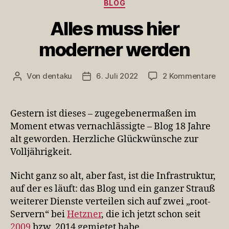
Kategorien
BLOG
Alles muss hier
moderner werden
zu
Von
dentaku
6. Juli 2022
2 Kommentare
Beitragsautor
Veröffentlichungsdatum
All
mu
hie
Gestern ist dieses – zugegebenermaßen im
mod
Moment etwas vernachlässigte – Blog 18 Jahre
wer
alt geworden. Herzliche Glückwünsche zur
Volljährigkeit.
Nicht ganz so alt, aber fast, ist die Infrastruktur,
auf der es läuft: das Blog und ein ganzer Strauß
weiterer Dienste verteilen sich auf zwei „root-
Servern“ bei
Hetzner
, die ich jetzt schon seit
2009
bzw. 2014 gemietet habe.