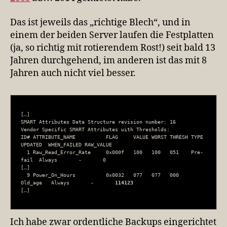
Das ist jeweils das „richtige Blech“, und in
einem der beiden Server laufen die Festplatten
(ja, so richtig mit rotierendem Rost!) seit bald 13
Jahren durchgehend, im anderen ist das mit 8
Jahren auch nicht viel besser.
[…]

SMART Attributes Data Structure revision number: 16

Vendor Specific SMART Attributes with Thresholds:

ID# ATTRIBUTE_NAME          FLAG     VALUE WORST THRESH TYPE      
UPDATED  WHEN_FAILED RAW_VALUE

  1 Raw_Read_Error_Rate     0x000f   100   100   051    Pre-
fail  Always       -       0

[…]

  9 Power_On_Hours          0x0032   077   077   000    
Old_age   Always       -       
114123
[…]
Ich habe zwar ordentliche Backups eingerichtet