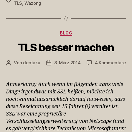
Schlagwörter
TLS
,
Wazong
Kategorien
BLOG
TLS besser machen
zu
Von
dentaku
8. März 2014
4 Kommentare
Beitragsautor
Veröffentlichungsdatum
TL
be
ma
Anmerkung: Auch wenn im folgenden ganz viele
Dinge irgendwas mit SSL heißen, möchte ich
noch einmal ausdrücklich darauf hinweisen, dass
diese Bezeichnung seit 15 Jahren(!) veraltet ist.
SSL war eine proprietäre
Verschlüsselungserweiterung von Netscape (und
es gab vergleichbare Technik von Microsoft unter