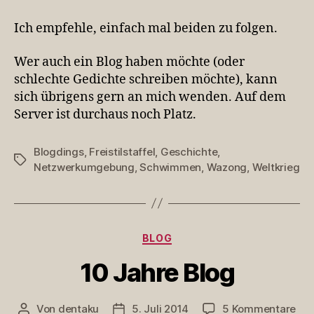
Ich empfehle, einfach mal beiden zu folgen.
Wer auch ein Blog haben möchte (oder
schlechte Gedichte schreiben möchte), kann
sich übrigens gern an mich wenden. Auf dem
Server ist durchaus noch Platz.
Blogdings
,
Freistilstaffel
,
Geschichte
,
Schlagwörter
Netzwerkumgebung
,
Schwimmen
,
Wazong
,
Weltkrieg
Kategorien
BLOG
10 Jahre Blog
zu
Von
dentaku
5. Juli 2014
5 Kommentare
Beitragsautor
Veröffentlichungsdatum