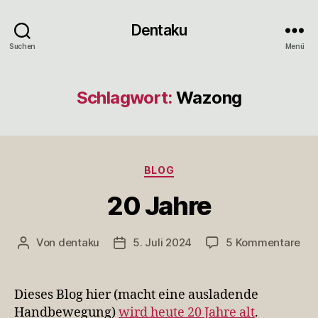
Dentaku
Suchen
Menü
Schlagwort:
Wazong
Kategorien
BLOG
20 Jahre
zu
Von
dentaku
5. Juli 2024
5 Kommentare
Beitragsautor
Veröffentlichungsdatum
20
Jah
Dieses Blog hier (macht eine ausladende
Handbewegung)
wird heute 20 Jahre alt
.