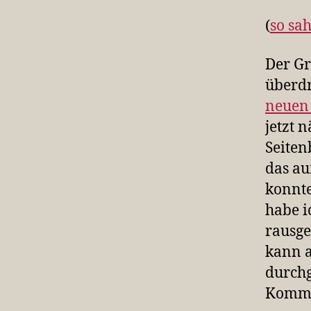
(
so
sah
Der Gr
überdr
neuen
jetzt 
Seiten
das au
konnte
habe i
rausge
kann a
durchg
Komme