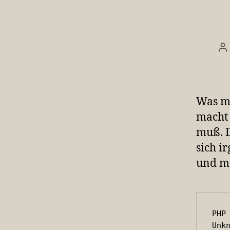
B
Was ma
macht
muß. 
sich i
und me
PHP 
Unkn