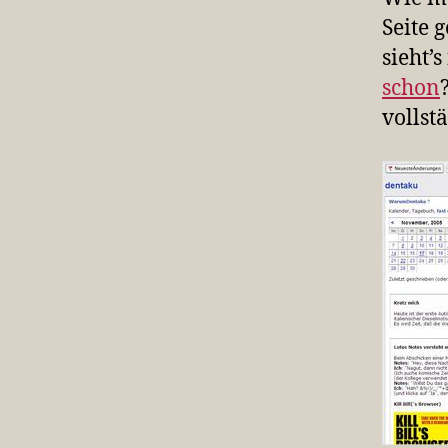
Seite 
sieht’
schon
vollst