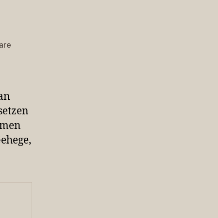
zu
are
Neuer
Indianer
an
setzen
men
ehege,