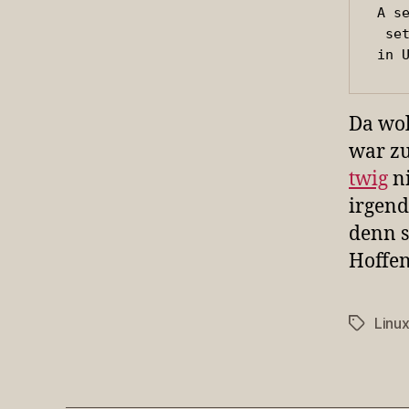
A s
 set
in 
Da wol
war zu
twig
ni
irgend
denn s
Hoffen
Linu
Schlagwö