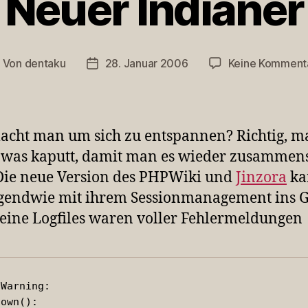
Neuer Indianer
Von
dentaku
28. Januar 2006
Keine Komment
eitragsautor
Veröffentlichungsdatum
cht man um sich zu entspannen? Richtig, m
 was kaputt, damit man es wieder zusammen
Die neue Version des PHPWiki und
Jinzora
ka
rgendwie mit ihrem Sessionmanagement ins G
ine Logfiles waren voller Fehlermeldungen
Warning:

own():
