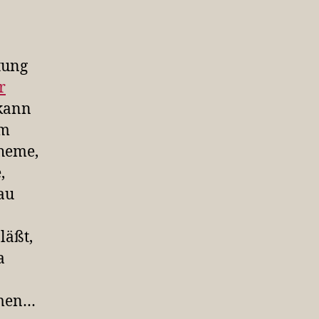
tung
r
 kann
em
Theme,
,
au
läßt,
a
mmen…