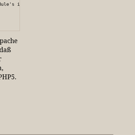
ule's ini

Apache
 daß
r
n,
 PHP5.