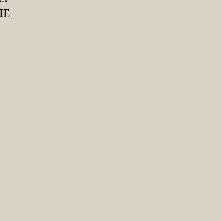
äh
 IE
November