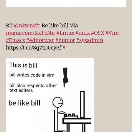
RT
@nixcraft
: Be like bill Via
imgur.com/KxTtDbr
#Linux
#unix
#OSX
#Vim
#Emacs
#editorwar
#humor
#sysadmin
https://t.co/8q7tD0cyef
#