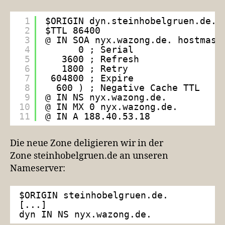
1
$ORIGIN dyn.steinhobelgruen.de.
2
$TTL 86400
3
@ IN SOA nyx.wazong.de. hostmast
4
0 ; Serial
5
3600 ; Refresh
6
1800 ; Retry
7
604800 ; Expire
8
600 ) ; Negative Cache TTL
9
@ IN NS nyx.wazong.de.
10
@ IN MX 0 nyx.wazong.de.
11
@ IN A 188.40.53.18
Die neue Zone deligieren wir in der
Zone steinhobelgruen.de an unseren
Nameserver:
$ORIGIN steinhobelgruen.de.
[...]
dyn IN NS nyx.wazong.de.