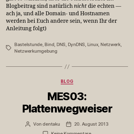
Blogbeitrag sind natürlich
nicht
die echten —
ach ja, und alle Domain- und Hostnamen
werden bei Euch andere sein, wenn Ihr der
Anleitung folgt)
Bastelstunde
,
Bind
,
DNS
,
DynDNS
,
Linux
,
Netzwerk
,
Schlagwörter
Netzwerkumgebung
Kategorien
BLOG
MES03:
Plattenwegweiser
Von
dentaku
20. August 2013
Beitragsautor
Veröffentlichungsdatum
zu
Keine Kommentare