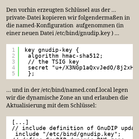
Den vorhin erzeugten Schlüssel aus der …
private-Datei kopieren wir folgendermaßen in
die named-Konfiguration aufgenommen (in
einer neuen Datei /etc/bind/gnudip.key ) …
1
key gnudip-key {
2
algorithm hmac-sha512;
3
// the TSIG key
4
secret "u+/X3NGp1aQxvJedO/8j2xHD
5
};
… und in der /etc/bind/named.conf.local legen
wir die dynamische Zone an und erlauben die
Aktualisierung mit dem Schlüssel:
[...]
// include definition of GnuDIP updat
include "/etc/bind/gnudip.key";