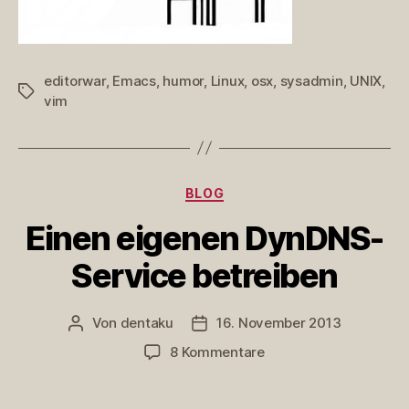
editorwar
,
Emacs
,
humor
,
Linux
,
osx
,
sysadmin
,
UNIX
,
Schlagwörter
vim
Kategorien
BLOG
Einen eigenen DynDNS-
Service betreiben
Von
dentaku
16. November 2013
Beitragsautor
Veröffentlichungsdatum
zu
8 Kommentare
Einen
eigenen