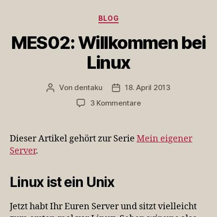
Kategorien
BLOG
MES02: Willkommen bei
Linux
Von
dentaku
18. April 2013
Beitragsautor
Veröffentlichungsdatum
zu
3 Kommentare
MES02:
Willkommen
bei
Dieser Artikel gehört zur Serie
Mein eigener
Linux
Server
.
Linux ist ein Unix
Jetzt habt Ihr Euren Server und sitzt vielleicht