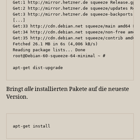
Get:1 http://mirror.hetzner.de squeeze Release.gpg 
Get:2 http://mirror.hetzner.de squeeze/updates Rele
Get:3 http://mirror.hetzner.de squeeze-backports Re
[...]

Get:33 http://cdn.debian.net squeeze/main amd64 Pac
Get:34 http://cdn.debian.net squeeze/non-free amd64
Get:35 http://cdn.debian.net squeeze/contrib amd64 
Fetched 26.1 MB in 6s (4,006 kB/s)                 
Reading package lists... Done

root@Debian-60-squeeze-64-minimal ~ # 

apt-get dist-upgrade
Bringt
alle
installierten Pakete auf die neueste
Version.
apt-get install