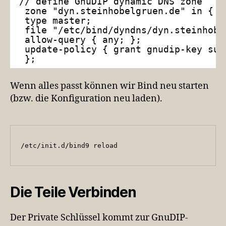
// define GnuDIP dynamic DNS zone
zone "dyn.steinhobelgruen.de" in {
type master;
file "/etc/bind/dyndns/dyn.steinhobe
allow-query { any; };
update-policy { grant gnudip-key sub
};
Wenn alles passt können wir Bind neu starten
(bzw. die Konfiguration neu laden).
/etc/init.d/bind9 reload
Die Teile Verbinden
Der Private Schlüssel kommt zur GnuDIP-