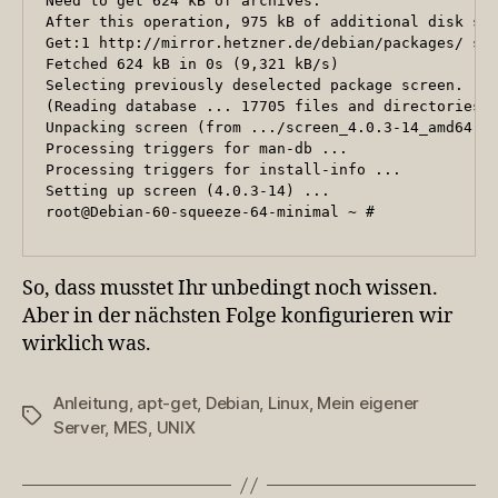
Need to get 624 kB of archives.

After this operation, 975 kB of additional disk spa
Get:1 http://mirror.hetzner.de/debian/packages/ squ
Fetched 624 kB in 0s (9,321 kB/s)

Selecting previously deselected package screen.

(Reading database ... 17705 files and directories c
Unpacking screen (from .../screen_4.0.3-14_amd64.de
Processing triggers for man-db ...

Processing triggers for install-info ...

Setting up screen (4.0.3-14) ...

root@Debian-60-squeeze-64-minimal ~ #
So, dass musstet Ihr unbedingt noch wissen.
Aber in der nächsten Folge konfigurieren wir
wirklich was.
Anleitung
,
apt-get
,
Debian
,
Linux
,
Mein eigener
Schlagwörter
Server
,
MES
,
UNIX