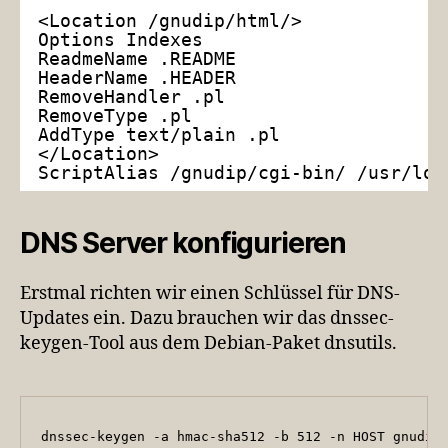
<Location /gnudip/html/>
Options Indexes
ReadmeName .README
HeaderName .HEADER
RemoveHandler .pl
RemoveType .pl
AddType text/plain .pl
</Location>
ScriptAlias /gnudip/cgi-bin/ /usr/loc
DNS Server konfigurieren
Erstmal richten wir einen Schlüssel für DNS-
Updates ein. Dazu brauchen wir das dnssec-
keygen-Tool aus dem Debian-Paket dnsutils.
dnssec-keygen -a hmac-sha512 -b 512 -n HOST gnudip