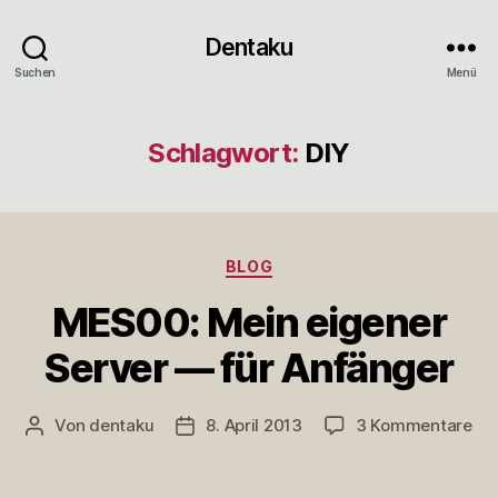
Dentaku
Suchen
Menü
Schlagwort:
DIY
Kategorien
BLOG
MES00: Mein eigener
Server — für Anfänger
zu
Von
dentaku
8. April 2013
3 Kommentare
Beitragsautor
Veröffentlichungsdatum
ME
Me
eig