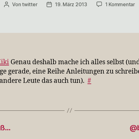
z
Von
twitter
19. März 2013
1 Kommentar
Beitragsautor
Veröffentlichungsdatum
@
G
d
m
i
iki
Genau deshalb mache ich alles selbst (un
ge gerade, eine Reihe Anleitungen zu schreib
andere Leute das auch tun).
#
oß…
@b