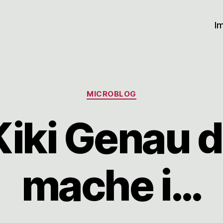
I
Kategorien
MICROBLOG
iki Genau d
mache i…