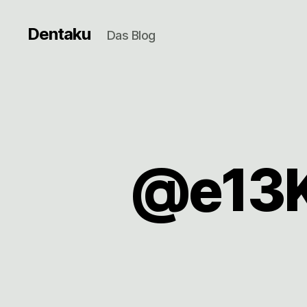
Dentaku
Das Blog
@e13K