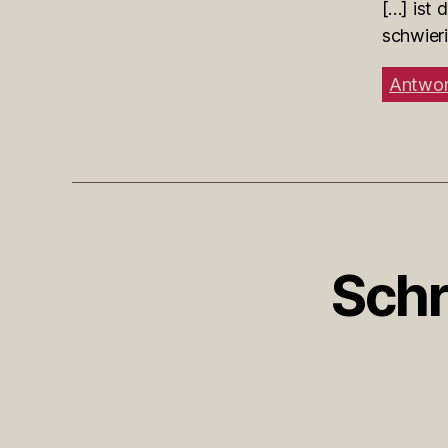
[…] ist 
schwieri
Antwor
Schr