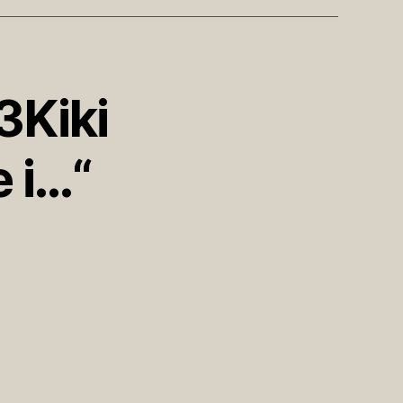
3Kiki
 i…“