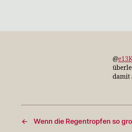
@
e13K
überle
damit 
←
Wenn die Regentropfen so gr