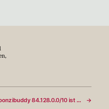
u
e13Kiki
enau
eshalb
ache
…
d
en,
onzibuddy 84.128.0.0/10 ist …
→