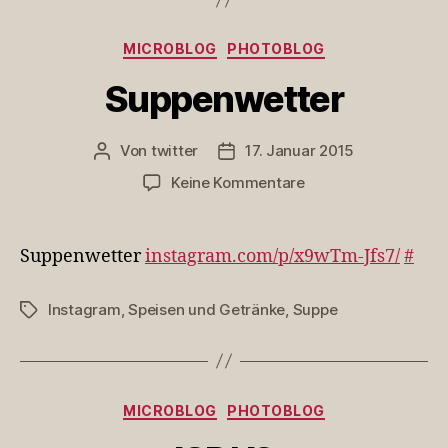
Kategorien
MICROBLOG
PHOTOBLOG
Suppenwetter
Von
twitter
17. Januar 2015
Beitragsautor
Veröffentlichungsdatum
zu
Keine Kommentare
Suppenwetter
Suppenwetter
instagram.com/p/x9wTm-Jfs7/
#
Instagram
,
Speisen und Getränke
,
Suppe
Schlagwörter
Kategorien
MICROBLOG
PHOTOBLOG