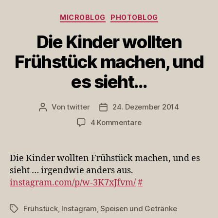
Kategorien
MICROBLOG
PHOTOBLOG
Die Kinder wollten
Frühstück machen, und
es sieht…
Von
twitter
24. Dezember 2014
Beitragsautor
Veröffentlichungsdatum
zu
4 Kommentare
Die
Kinder
wollten
Die Kinder wollten Frühstück machen, und es
Frühstück
sieht … irgendwie anders aus.
machen,
instagram.com/p/w-3K7xJfvm/
#
und
es
sieht…
Frühstück
,
Instagram
,
Speisen und Getränke
Schlagwörter