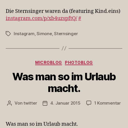
Sternsinger
waren
Die Sternsinger waren da (featuring Kind.eins)
da
instagram.com/p/xb4uzspftQ/
#
(featuring
Kind.eins)
Instagram
,
Simone
,
Sternsinger
Schlagwörter
Kategorien
MICROBLOG
PHOTOBLOG
Was man so im Urlaub
macht.
zu
Von
twitter
4. Januar 2015
1 Kommentar
Beitragsautor
Veröffentlichungsdatum
Wa
ma
so
Was man so im Urlaub macht.
im