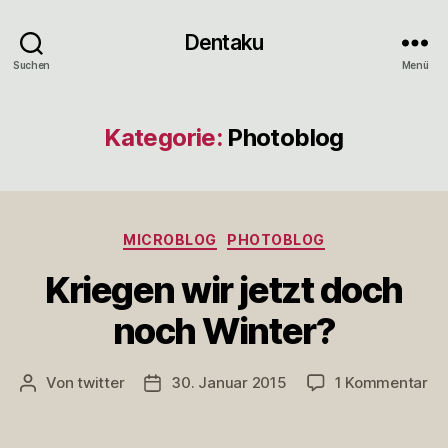
Dentaku
Suchen
Menü
Kategorie:
Photoblog
Kategorien
MICROBLOG
PHOTOBLOG
Kriegen wir jetzt doch
noch Winter?
zu
Von
twitter
30. Januar 2015
1 Kommentar
Beitragsautor
Veröffentlichungsdatum
Kr
wi
jet