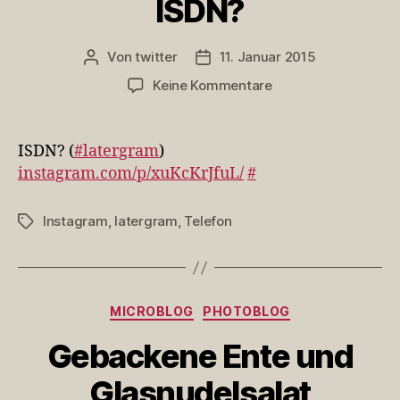
ISDN?
Von
twitter
11. Januar 2015
Beitragsautor
Veröffentlichungsdatum
zu
Keine Kommentare
ISDN?
ISDN? (
#latergram
)
instagram.com/p/xuKcKrJfuL/
#
Instagram
,
latergram
,
Telefon
Schlagwörter
Kategorien
MICROBLOG
PHOTOBLOG
Gebackene Ente und
Glasnudelsalat