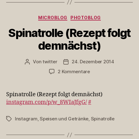
Kategorien
MICROBLOG
PHOTOBLOG
Spinatrolle (Rezept folgt
demnächst)
Von
twitter
24. Dezember 2014
Beitragsautor
Veröffentlichungsdatum
zu
2 Kommentare
Spinatrolle
(Rezept
folgt
Spinatrolle (Rezept folgt demnächst)
demnächst)
instagram.com/p/w_8WIaJfgG/
#
Instagram
,
Speisen und Getränke
,
Spinatrolle
Schlagwörter