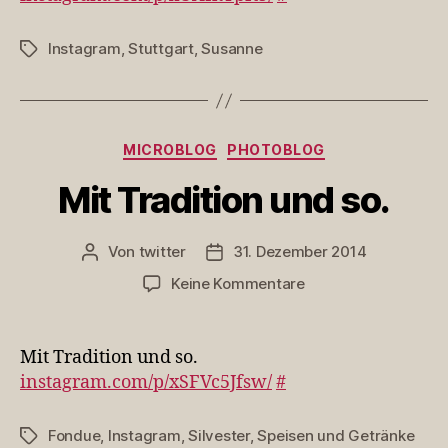
Instagram
,
Stuttgart
,
Susanne
Schlagwörter
Kategorien
MICROBLOG
PHOTOBLOG
Mit Tradition und so.
Von
twitter
31. Dezember 2014
Beitragsautor
Veröffentlichungsdatum
zu
Keine Kommentare
Mit
Tradition
und
Mit Tradition und so.
so.
instagram.com/p/xSFVc5Jfsw/
#
Fondue
,
Instagram
,
Silvester
,
Speisen und Getränke
Schlagwörter