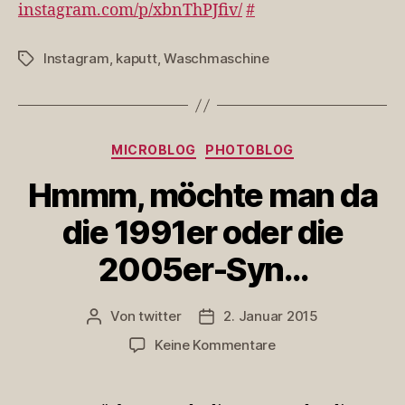
instagram.com/p/xbnThPJfiv/
#
Url
mac
Instagram
,
kaputt
,
Waschmaschine
Schlagwörter
Kategorien
MICROBLOG
PHOTOBLOG
Hmmm, möchte man da
die 1991er oder die
2005er-Syn…
Von
twitter
2. Januar 2015
Beitragsautor
Veröffentlichungsdatum
zu
Keine Kommentare
Hmmm,
möchte
man