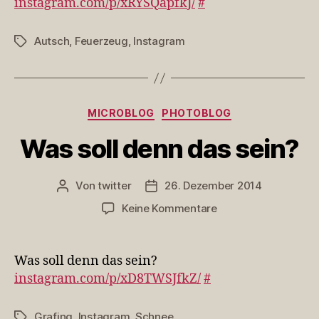
instagram.com/p/xRYSQapfkJ/
#
das
Feuerzeu…
Autsch
,
Feuerzeug
,
Instagram
Schlagwörter
Kategorien
MICROBLOG
PHOTOBLOG
Was soll denn das sein?
Von
twitter
26. Dezember 2014
Beitragsautor
Veröffentlichungsdatum
zu
Keine Kommentare
Was
soll
denn
Was soll denn das sein?
das
instagram.com/p/xD8TWSJfkZ/
#
sein?
Grafing
,
Instagram
,
Schnee
Schlagwörter