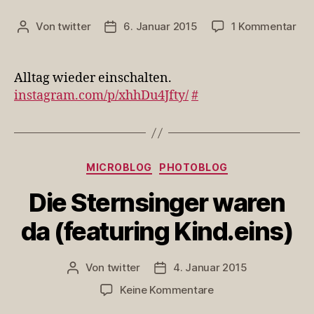
zu
Von
twitter
6. Januar 2015
1 Kommentar
Beitragsautor
Veröffentlichungsdatum
All
wie
ein
Alltag wieder einschalten.
instagram.com/p/xhhDu4Jfty/
#
Kategorien
MICROBLOG
PHOTOBLOG
Die Sternsinger waren
da (featuring Kind.eins)
Von
twitter
4. Januar 2015
Beitragsautor
Veröffentlichungsdatum
zu
Keine Kommentare
Die