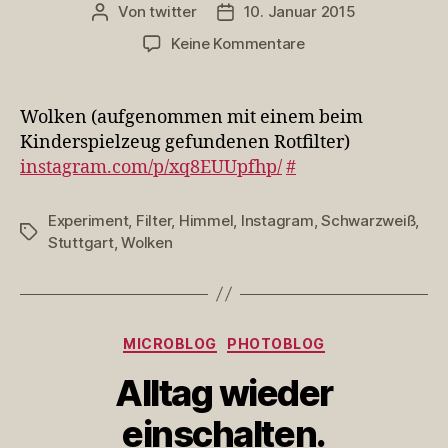
Von
twitter
10. Januar 2015
Beitragsautor
Veröffentlichungsdatum
zu
Keine Kommentare
Wolken
(aufgenommen
mit
Wolken (aufgenommen mit einem beim
einem
Kinderspielzeug gefundenen Rotfilter)
beim
instagram.com/p/xq8EUUpfhp/
#
Kinderspielzeug…
Experiment
,
Filter
,
Himmel
,
Instagram
,
Schwarzweiß
,
Schlagwörter
Stuttgart
,
Wolken
Kategorien
MICROBLOG
PHOTOBLOG
Alltag wieder
einschalten.