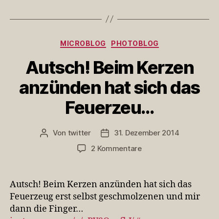
Kategorien
MICROBLOG
PHOTOBLOG
Autsch! Beim Kerzen
anzünden hat sich das
Feuerzeu…
Von
twitter
31. Dezember 2014
Beitragsautor
Veröffentlichungsdatum
zu
2 Kommentare
Autsch!
Beim
Kerzen
Autsch! Beim Kerzen anzünden hat sich das
anzünden
Feuerzeug erst selbst geschmolzenen und mir
hat
dann die Finger…
sich