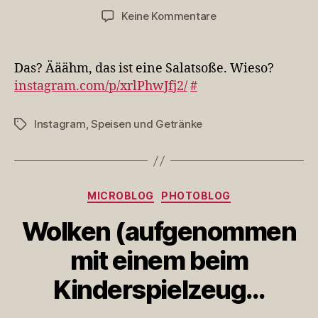
zu
Keine Kommentare
Das?
Ääähm,
das
Das? Ääähm, das ist eine Salatsoße. Wieso?
ist
instagram.com/p/xrlPhwJfj2/
#
eine
Salatsoße.
Instagram
,
Speisen und Getränke
Schlagwörter
Wieso?
Kategorien
MICROBLOG
PHOTOBLOG
Wolken (aufgenommen
mit einem beim
Kinderspielzeug…