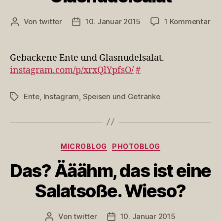
zu
Von
twitter
10. Januar 2015
1 Kommentar
Beitragsautor
Veröffentlichungsdatum
Ge
En
un
Gebackene Ente und Glasnudelsalat.
Gl
instagram.com/p/xrxQlYpfsO/
#
Ente
,
Instagram
,
Speisen und Getränke
Schlagwörter
Kategorien
MICROBLOG
PHOTOBLOG
Das? Ääähm, das ist eine
Salatsoße. Wieso?
Von
twitter
10. Januar 2015
Beitragsautor
Veröffentlichungsdatum