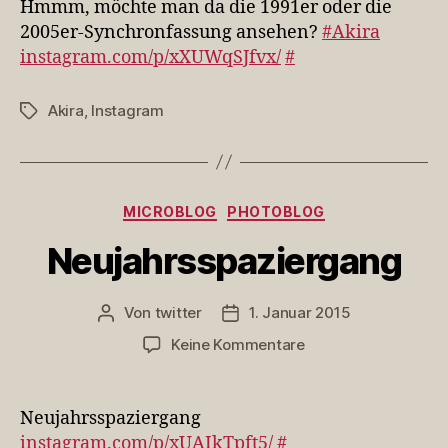
Hmmm, möchte man da die 1991er oder die
da
2005er-Synchronfassung ansehen?
#Akira
die
instagram.com/p/xXUWqSJfvx/
#
1991er
oder
die
Akira
,
Instagram
Schlagwörter
2005er-
Syn…
Kategorien
MICROBLOG
PHOTOBLOG
Neujahrsspaziergang
Von
twitter
1. Januar 2015
Beitragsautor
Veröffentlichungsdatum
zu
Keine Kommentare
Neujahrsspaziergan
Neujahrsspaziergang
instagram.com/p/xUAIkTpft5/
#