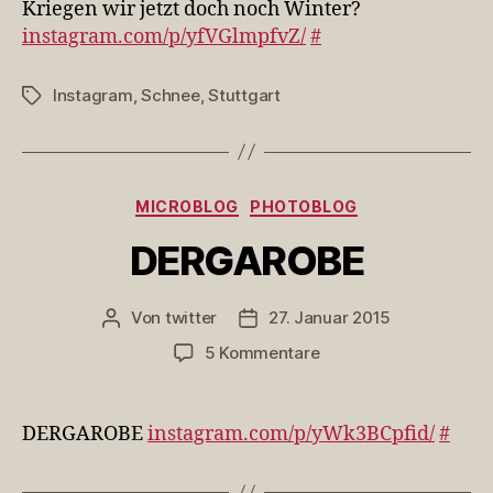
Kriegen wir jetzt doch noch Winter?
do
instagram.com/p/yfVGlmpfvZ/
#
no
Wi
Instagram
,
Schnee
,
Stuttgart
Schlagwörter
Kategorien
MICROBLOG
PHOTOBLOG
DERGAROBE
Von
twitter
27. Januar 2015
Beitragsautor
Veröffentlichungsdatum
zu
5 Kommentare
DERGAROBE
DERGAROBE
instagram.com/p/yWk3BCpfid/
#