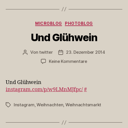
Kategorien
MICROBLOG
PHOTOBLOG
Und Glühwein
Von
twitter
23. Dezember 2014
Beitragsautor
Veröffentlichungsdatum
zu
Keine Kommentare
Und
Glühwein
Und Glühwein
instagram.com/p/w9LMnMJfpc/
#
Instagram
,
Weihnachten
,
Weihnachtsmarkt
Schlagwörter