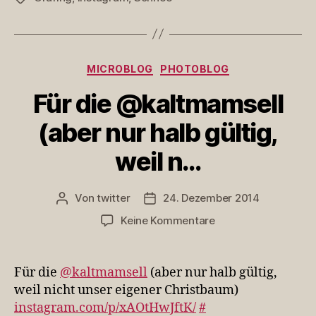
Kategorien
MICROBLOG
PHOTOBLOG
Für die @kaltmamsell
(aber nur halb gültig,
weil n…
Von
twitter
24. Dezember 2014
Beitragsautor
Veröffentlichungsdatum
zu
Keine Kommentare
Für
die
@kaltmamsell
Für die
@kaltmamsell
(aber nur halb gültig,
(aber
weil nicht unser eigener Christbaum)
nur
instagram.com/p/xAOtHwJftK/
#
halb