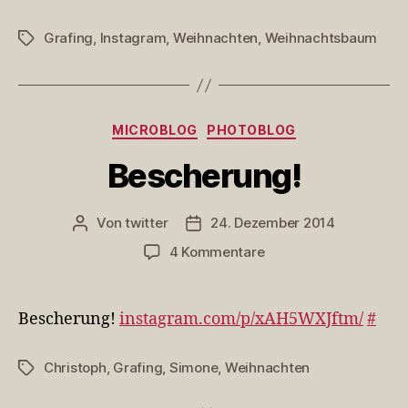
gültig,
weil
Grafing
,
Instagram
,
Weihnachten
,
Weihnachtsbaum
Schlagwörter
n…
Kategorien
MICROBLOG
PHOTOBLOG
Bescherung!
Von
twitter
24. Dezember 2014
Beitragsautor
Veröffentlichungsdatum
zu
4 Kommentare
Bescherung!
Bescherung!
instagram.com/p/xAH5WXJftm/
#
Christoph
,
Grafing
,
Simone
,
Weihnachten
Schlagwörter