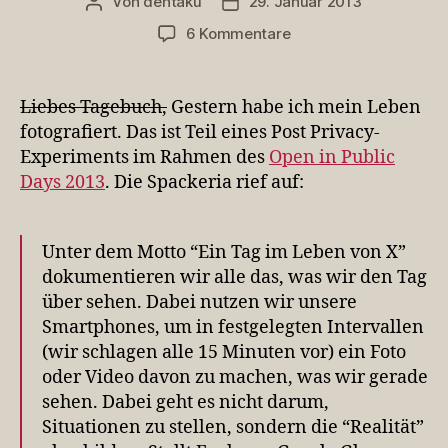
Von
dentaku
29. Januar 2013
Beitragsautor
Veröffentlichungsdatum
zu
6 Kommentare
Ein
Tag
im
Liebes Tagebuch,
Gestern habe ich mein Leben
Leben
fotografiert. Das ist Teil eines Post Privacy-
des
Experiments im Rahmen des
Open in Public
Dentaku
Days 2013
. Die Spackeria rief auf:
#oipd13
Unter dem Motto “Ein Tag im Leben von X”
dokumentieren wir alle das, was wir den Tag
über sehen. Dabei nutzen wir unsere
Smartphones, um in festgelegten Intervallen
(wir schlagen alle 15 Minuten vor) ein Foto
oder Video davon zu machen, was wir gerade
sehen. Dabei geht es nicht darum,
Situationen zu stellen, sondern die “Realität”