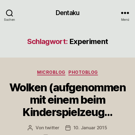
Dentaku
Suchen
Menü
Schlagwort:
Experiment
Kategorien
MICROBLOG
PHOTOBLOG
Wolken (aufgenommen
mit einem beim
Kinderspielzeug…
Von
twitter
10. Januar 2015
Beitragsautor
Veröffentlichungsdatum