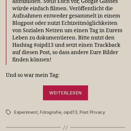
abzubilden. Stellt Euch vor, Google Glasses
würde einfach filmen. Veröffentlicht die
Aufnahmen entweder gesammelt in einem
Blogpost oder nutzt Echtzeitmöglichkeiten
von Sozialen Netzen um einen Tag in Eurem
Leben zu dokumentieren. Bitte nutzt den
Hashtag #oipd13 und setzt einen Trackback
auf diesen Post, so dass andere Eure Bilder
finden können!
Und so war mein Tag:
„Ein
WEITERLESEN
Tag
im
Experiment
,
Fotografie
,
oipd13
,
Post Privacy
Leben
Schlagwörter
des
Dentaku