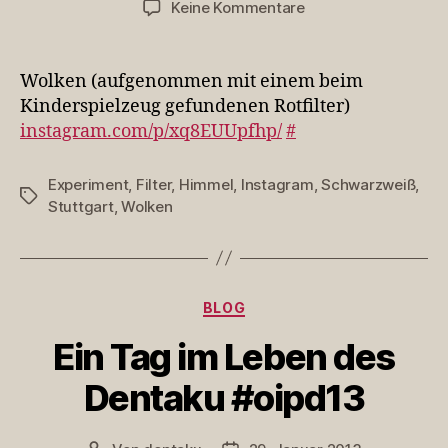
zu
Keine Kommentare
Wolken
(aufgenommen
mit
Wolken (aufgenommen mit einem beim
einem
Kinderspielzeug gefundenen Rotfilter)
beim
instagram.com/p/xq8EUUpfhp/
#
Kinderspielzeug…
Experiment
,
Filter
,
Himmel
,
Instagram
,
Schwarzweiß
,
Schlagwörter
Stuttgart
,
Wolken
Kategorien
BLOG
Ein Tag im Leben des
Dentaku #oipd13