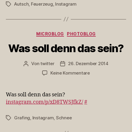
Autsch
,
Feuerzeug
,
Instagram
Schlagwörter
Kategorien
MICROBLOG
PHOTOBLOG
Was soll denn das sein?
Von
twitter
26. Dezember 2014
Beitragsautor
Veröffentlichungsdatum
zu
Keine Kommentare
Was
soll
denn
Was soll denn das sein?
das
instagram.com/p/xD8TWSJfkZ/
#
sein?
Grafing
,
Instagram
,
Schnee
Schlagwörter