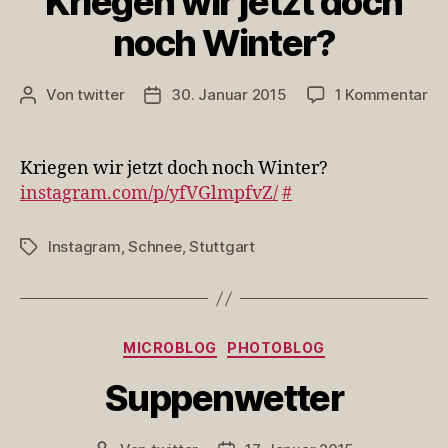
Kriegen wir jetzt doch
noch Winter?
zu
Von
twitter
30. Januar 2015
1 Kommentar
Beitragsautor
Veröffentlichungsdatum
Kr
wi
jet
Kriegen wir jetzt doch noch Winter?
do
instagram.com/p/yfVGlmpfvZ/
#
no
Wi
Instagram
,
Schnee
,
Stuttgart
Schlagwörter
Kategorien
MICROBLOG
PHOTOBLOG
Suppenwetter