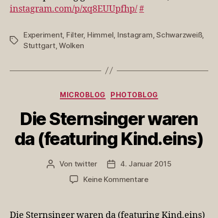
beim
instagram.com/p/xq8EUUpfhp/
#
Kinderspielzeug…
Experiment
,
Filter
,
Himmel
,
Instagram
,
Schwarzweiß
,
Schlagwörter
Stuttgart
,
Wolken
Kategorien
MICROBLOG
PHOTOBLOG
Die Sternsinger waren
da (featuring Kind.eins)
Von
twitter
4. Januar 2015
Beitragsautor
Veröffentlichungsdatum
zu
Keine Kommentare
Die
Sternsinger
waren
Die Sternsinger waren da (featuring Kind.eins)