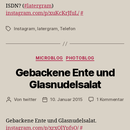
ISDN? (
#latergram
)
instagram.com/p/xuKcKrJfuL/
#
Instagram
,
latergram
,
Telefon
Schlagwörter
Kategorien
MICROBLOG
PHOTOBLOG
Gebackene Ente und
Glasnudelsalat
zu
Von
twitter
10. Januar 2015
1 Kommentar
Beitragsautor
Veröffentlichungsdatum
Ge
En
un
Gebackene Ente und Glasnudelsalat.
Gl
instagram.com/p/xrxQlYpfsO/
#