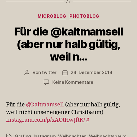
Kategorien
MICROBLOG
PHOTOBLOG
Für die @kaltmamsell
(aber nur halb gültig,
weil n…
Von
twitter
24. Dezember 2014
Beitragsautor
Veröffentlichungsdatum
zu
Keine Kommentare
Für
die
@kaltmamsell
Für die
@kaltmamsell
(aber nur halb gültig,
(aber
weil nicht unser eigener Christbaum)
nur
instagram.com/p/xAOtHwJftK/
#
halb
gültig,
weil
Grafing
,
Instagram
,
Weihnachten
,
Weihnachtsbaum
Schlagwörter