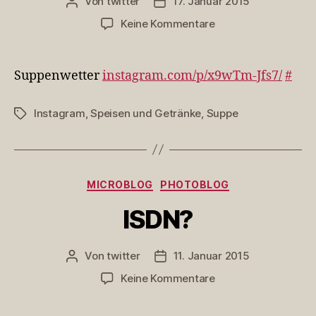
Von
twitter
17. Januar 2015
Beitragsautor
Veröffentlichungsdatum
zu
Keine Kommentare
Suppenwetter
Suppenwetter
instagram.com/p/x9wTm-Jfs7/
#
Instagram
,
Speisen und Getränke
,
Suppe
Schlagwörter
Kategorien
MICROBLOG
PHOTOBLOG
ISDN?
Von
twitter
11. Januar 2015
Beitragsautor
Veröffentlichungsdatum
zu
Keine Kommentare
ISDN?