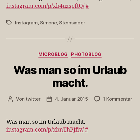
da
instagram.com/p/xb4uzspftQ/
#
(featuring
Kind.eins)
Instagram
,
Simone
,
Sternsinger
Schlagwörter
Kategorien
MICROBLOG
PHOTOBLOG
Was man so im Urlaub
macht.
zu
Von
twitter
4. Januar 2015
1 Kommentar
Beitragsautor
Veröffentlichungsdatum
Wa
ma
so
Was man so im Urlaub macht.
im
instagram.com/p/xbnThPJfiv/
#
Url
mac