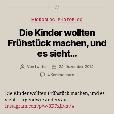
Kategorien
MICROBLOG
PHOTOBLOG
Die Kinder wollten
Frühstück machen, und
es sieht…
Von
twitter
24. Dezember 2014
Beitragsautor
Veröffentlichungsdatum
zu
4 Kommentare
Die
Kinder
wollten
Die Kinder wollten Frühstück machen, und es
Frühstück
sieht … irgendwie anders aus.
machen,
instagram.com/p/w-3K7xJfvm/
#
und
es