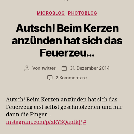
Kategorien
MICROBLOG
PHOTOBLOG
Autsch! Beim Kerzen
anzünden hat sich das
Feuerzeu…
Von
twitter
31. Dezember 2014
Beitragsautor
Veröffentlichungsdatum
zu
2 Kommentare
Autsch!
Beim
Kerzen
Autsch! Beim Kerzen anzünden hat sich das
anzünden
Feuerzeug erst selbst geschmolzenen und mir
hat
dann die Finger…
sich
instagram.com/p/xRYSQapfkJ/
#
das
Feuerzeu…