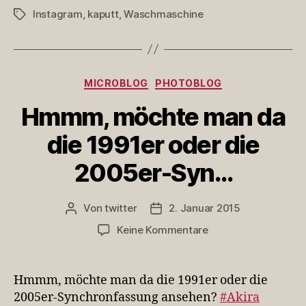
Instagram
,
kaputt
,
Waschmaschine
Schlagwörter
Kategorien
MICROBLOG
PHOTOBLOG
Hmmm, möchte man da
die 1991er oder die
2005er-Syn…
Von
twitter
2. Januar 2015
Beitragsautor
Veröffentlichungsdatum
zu
Keine Kommentare
Hmmm,
möchte
man
Hmmm, möchte man da die 1991er oder die
da
2005er-Synchronfassung ansehen?
#Akira
die