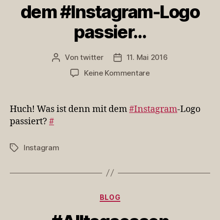
dem #Instagram-Logo
passier…
Von
twitter
11. Mai 2016
Beitragsautor
Veröffentlichungsdatum
zu
Keine Kommentare
Huch!
Was
ist
Huch! Was ist denn mit dem
#Instagram
-Logo
denn
passiert?
#
mit
dem
Instagram
Schlagwörter
#Instagram-
Logo
passier…
Kategorien
BLOG