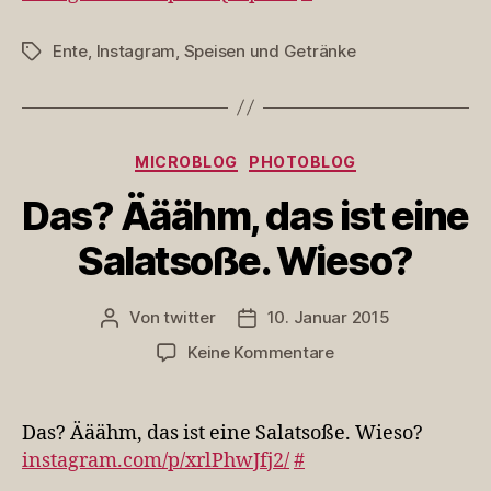
Ente
,
Instagram
,
Speisen und Getränke
Schlagwörter
Kategorien
MICROBLOG
PHOTOBLOG
Das? Ääähm, das ist eine
Salatsoße. Wieso?
Von
twitter
10. Januar 2015
Beitragsautor
Veröffentlichungsdatum
zu
Keine Kommentare
Das?
Ääähm,
das
Das? Ääähm, das ist eine Salatsoße. Wieso?
ist
instagram.com/p/xrlPhwJfj2/
#
eine