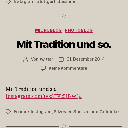
Instagram
,
Stuttgart
,
Susanne
Schlagwörter
Kategorien
MICROBLOG
PHOTOBLOG
Mit Tradition und so.
Von
twitter
31. Dezember 2014
Beitragsautor
Veröffentlichungsdatum
zu
Keine Kommentare
Mit
Tradition
und
Mit Tradition und so.
so.
instagram.com/p/xSFVc5Jfsw/
#
Fondue
,
Instagram
,
Silvester
,
Speisen und Getränke
Schlagwörter