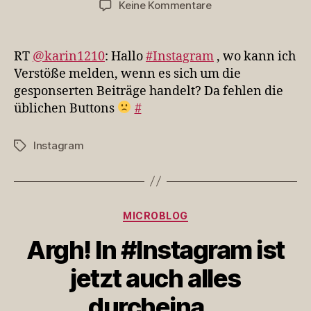
zu
Keine Kommentare
RT
@karin1210:
Hallo
RT
@karin1210
: Hallo
#Instagram
, wo kann ich
#Instagram
Verstöße melden, wenn es sich um die
,
gesponserten Beiträge handelt? Da fehlen die
wo
üblichen Buttons
#
kann
ich
Vers…
Instagram
Schlagwörter
Kategorien
MICROBLOG
Argh! In #Instagram ist
jetzt auch alles
durcheina…