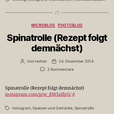
n…
Kategorien
MICROBLOG
PHOTOBLOG
Spinatrolle (Rezept folgt
demnächst)
Von
twitter
24. Dezember 2014
Beitragsautor
Veröffentlichungsdatum
zu
2 Kommentare
Spinatrolle
(Rezept
folgt
Spinatrolle (Rezept folgt demnächst)
demnächst)
instagram.com/p/w_8WIaJfgG/
#
Instagram
,
Speisen und Getränke
,
Spinatrolle
Schlagwörter