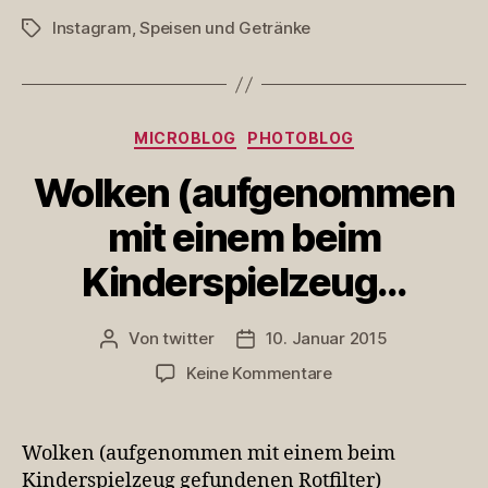
Salatsoße.
Instagram
,
Speisen und Getränke
Schlagwörter
Wieso?
Kategorien
MICROBLOG
PHOTOBLOG
Wolken (aufgenommen
mit einem beim
Kinderspielzeug…
Von
twitter
10. Januar 2015
Beitragsautor
Veröffentlichungsdatum
zu
Keine Kommentare
Wolken
(aufgenommen
mit
Wolken (aufgenommen mit einem beim
einem
Kinderspielzeug gefundenen Rotfilter)