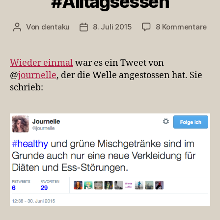
#Alltagsessen
zu
Von
dentaku
8. Juli 2015
8 Kommentare
Beitragsautor
Veröffentlichungsdatum
#Al
Wieder einmal
war es ein Tweet von
@
journelle
, der die Welle angestossen hat. Sie
schrieb: