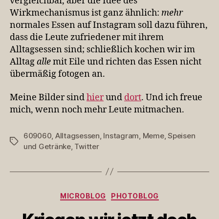
vergleichbar, aber die Idee des
Wirkmechanismus ist ganz ähnlich:
mehr
normales Essen auf Instagram soll dazu führen,
dass die Leute zufriedener mit ihrem
Alltagsessen sind; schließlich kochen wir im
Alltag
alle
mit Eile und richten das Essen nicht
übermäßig fotogen an.
Meine Bilder sind
hier
und
dort
. Und ich freue
mich, wenn noch mehr Leute mitmachen.
609060
,
Alltagsessen
,
Instagram
,
Meme
,
Speisen
Schlagwörter
und Getränke
,
Twitter
Kategorien
MICROBLOG
PHOTOBLOG