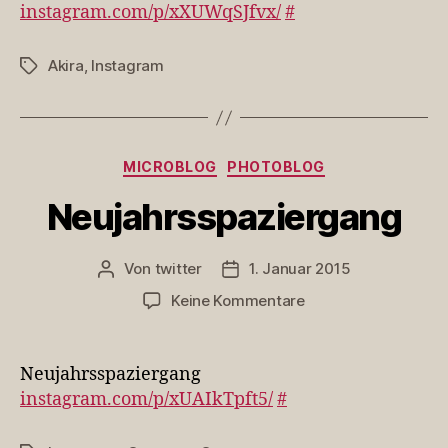
instagram.com/p/xXUWqSJfvx/
#
1991er
oder
die
Akira
,
Instagram
Schlagwörter
2005er-
Syn…
Kategorien
MICROBLOG
PHOTOBLOG
Neujahrsspaziergang
Von
twitter
1. Januar 2015
Beitragsautor
Veröffentlichungsdatum
zu
Keine Kommentare
Neujahrsspaziergan
Neujahrsspaziergang
instagram.com/p/xUAIkTpft5/
#