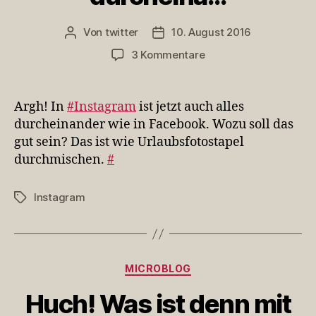
Von
twitter
10. August 2016
Beitragsautor
Veröffentlichungsdatum
zu
3 Kommentare
Argh!
In
#Instagram
Argh! In
#Instagram
ist jetzt auch alles
ist
durcheinander wie in Facebook. Wozu soll das
jetzt
gut sein? Das ist wie Urlaubsfotostapel
auch
durchmischen.
#
alles
durcheina…
Instagram
Schlagwörter
Kategorien
MICROBLOG
Huch! Was ist denn mit