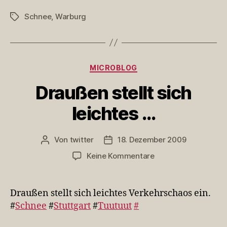
Schnee
,
Warburg
Schlagwörter
Kategorien
MICROBLOG
Draußen stellt sich
leichtes …
Von
twitter
18. Dezember 2009
Beitragsautor
Veröffentlichungsdatum
zu
Keine Kommentare
Draußen
stellt
sich
Draußen stellt sich leichtes Verkehrschaos ein.
leichtes
#
Schnee
#
Stuttgart
#
Tuutuut
#
…