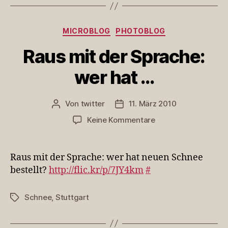
Kategorien
MICROBLOG
PHOTOBLOG
Raus mit der Sprache:
wer hat …
Von
twitter
11. März 2010
Beitragsautor
Veröffentlichungsdatum
zu
Keine Kommentare
Raus
mit
der
Raus mit der Sprache: wer hat neuen Schnee
Sprache:
bestellt?
http://flic.kr/p/7JY4km
#
wer
hat
Schnee
,
Stuttgart
Schlagwörter
…