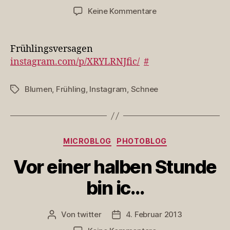
zu
Keine Kommentare
Frühlingsversagen
Frühlingsversagen
instagram.com/p/XRYLRNJfic/
#
Blumen
,
Frühling
,
Instagram
,
Schnee
Schlagwörter
Kategorien
MICROBLOG
PHOTOBLOG
Vor einer halben Stunde
bin ic…
Von
twitter
4. Februar 2013
Beitragsautor
Veröffentlichungsdatum