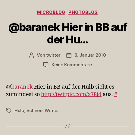
Kategorien
MICROBLOG
PHOTOBLOG
@baranek Hier in BB auf
der Hu…
Von
twitter
8. Januar 2010
Beitragsautor
Veröffentlichungsdatum
zu
Keine Kommentare
@baranek
Hier
in
@
baranek
Hier in BB auf der Hulb sieht es
BB
zumindest so
http://twitpic.com/x78jd
aus.
#
auf
der
Hulb
,
Schnee
,
Winter
Schlagwörter
Hu…