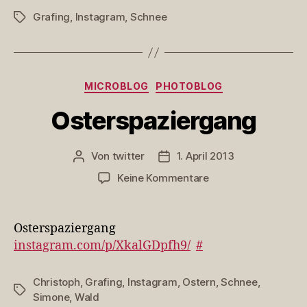
Grafing
,
Instagram
,
Schnee
Schlagwörter
Kategorien
MICROBLOG
PHOTOBLOG
Osterspaziergang
Von
twitter
1. April 2013
Beitragsautor
Veröffentlichungsdatum
zu
Keine Kommentare
Osterspaziergang
Osterspaziergang
instagram.com/p/XkalGDpfh9/
#
Christoph
,
Grafing
,
Instagram
,
Ostern
,
Schnee
,
Schlagwörter
Simone
,
Wald