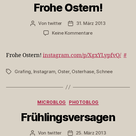
Frohe Ostern!
Von
twitter
31. März 2013
Beitragsautor
Veröffentlichungsdatum
zu
Keine Kommentare
Frohe
Ostern!
Frohe Ostern!
instagram.com/p/XgxYLypfvQ/
#
Grafing
,
Instagram
,
Oster
,
Osterhase
,
Schnee
Schlagwörter
Kategorien
MICROBLOG
PHOTOBLOG
Frühlingsversagen
Von
twitter
25. März 2013
Beitragsautor
Veröffentlichungsdatum