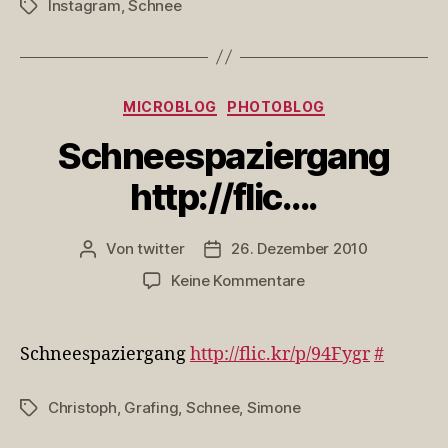
Instagram
,
Schnee
Schlagwörter
Kategorien
MICROBLOG
PHOTOBLOG
Schneespaziergang
http://flic….
Von
twitter
26. Dezember 2010
Beitragsautor
Veröffentlichungsdatum
zu
Keine Kommentare
Schneespaziergang
http://flic….
Schneespaziergang
http://flic.kr/p/94Fygr
#
Christoph
,
Grafing
,
Schnee
,
Simone
Schlagwörter