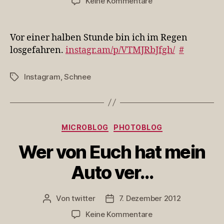
zu
Keine Kommentare
Vor
einer
halben
Vor einer halben Stunde bin ich im Regen
Stunde
losgefahren.
instagr.am/p/VTMJRbJfgh/
#
bin
ic…
Instagram
,
Schnee
Schlagwörter
Kategorien
MICROBLOG
PHOTOBLOG
Wer von Euch hat mein
Auto ver…
Von
twitter
7. Dezember 2012
Beitragsautor
Veröffentlichungsdatum
zu
Keine Kommentare