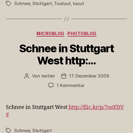
Schnee
,
Stuttgart
,
Tuutuut
,
tuuut
Schlagwörter
Kategorien
MICROBLOG
PHOTOBLOG
Schnee in Stuttgart
West http:…
Von
twitter
17. Dezember 2009
Beitragsautor
Veröffentlichungsdatum
zu
1 Kommentar
Schnee
in
Stuttgart
Schnee in Stuttgart West
http://flic.kr/p/7ooYDV
West
#
http:
…
Schnee
,
Stuttgart
Schlagwörter