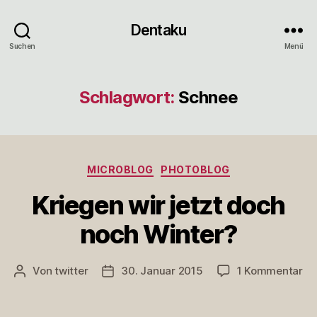
Dentaku
Suchen
Menü
Schlagwort:
Schnee
Kategorien
MICROBLOG
PHOTOBLOG
Kriegen wir jetzt doch
noch Winter?
zu
Von
twitter
30. Januar 2015
1 Kommentar
Beitragsautor
Veröffentlichungsdatum
Kr
wi
jet