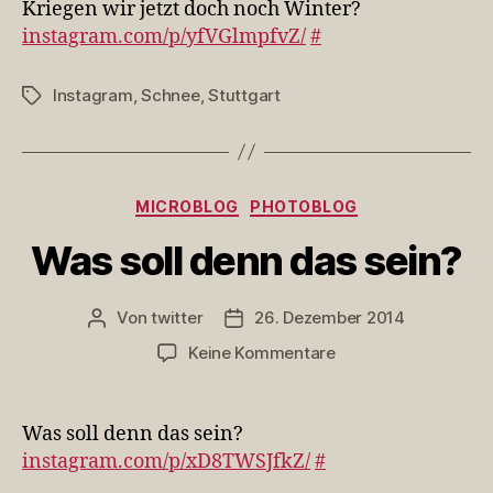
Kriegen wir jetzt doch noch Winter?
do
instagram.com/p/yfVGlmpfvZ/
#
no
Wi
Instagram
,
Schnee
,
Stuttgart
Schlagwörter
Kategorien
MICROBLOG
PHOTOBLOG
Was soll denn das sein?
Von
twitter
26. Dezember 2014
Beitragsautor
Veröffentlichungsdatum
zu
Keine Kommentare
Was
soll
denn
Was soll denn das sein?
das
instagram.com/p/xD8TWSJfkZ/
#
sein?