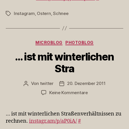
Instagram
,
Ostern
,
Schnee
Schlagwörter
Kategorien
MICROBLOG
PHOTOBLOG
… ist mit winterlichen
Stra
Von
twitter
20. Dezember 2011
Beitragsautor
Veröffentlichungsdatum
zu
Keine Kommentare
…
ist
mit
… ist mit winterlichen Straßenverhältnissen zu
winterlichen
rechnen.
instagr.am/p/aP0iA/
#
Stra