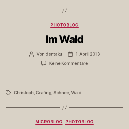
Kategorien
PHOTOBLOG
Im Wald
Von
dentaku
1. April 2013
Beitragsautor
Veröffentlichungsdatum
zu
Keine Kommentare
Im
Wald
Christoph
,
Grafing
,
Schnee
,
Wald
Schlagwörter
Kategorien
MICROBLOG
PHOTOBLOG