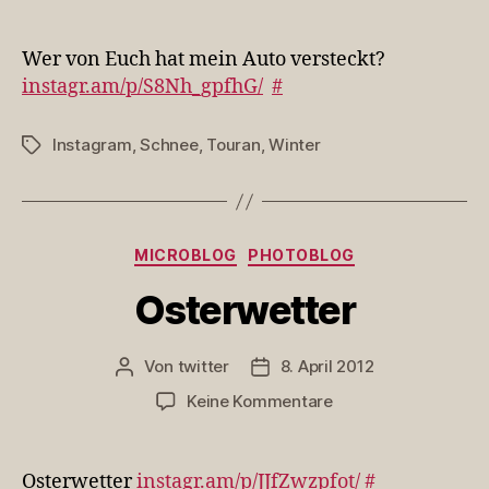
Wer
von
Euch
Wer von Euch hat mein Auto versteckt?
hat
instagr.am/p/S8Nh_gpfhG/
#
mein
Auto
Instagram
,
Schnee
,
Touran
,
Winter
Schlagwörter
ver…
Kategorien
MICROBLOG
PHOTOBLOG
Osterwetter
Von
twitter
8. April 2012
Beitragsautor
Veröffentlichungsdatum
zu
Keine Kommentare
Osterwetter
Osterwetter
instagr.am/p/JJfZwzpfot/
#