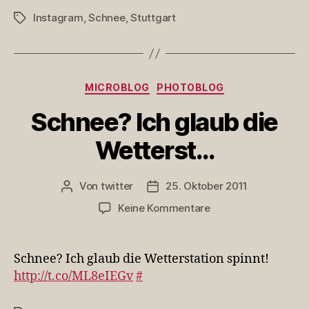
Instagram
,
Schnee
,
Stuttgart
Schlagwörter
Kategorien
MICROBLOG
PHOTOBLOG
Schnee? Ich glaub die
Wetterst…
Von
twitter
25. Oktober 2011
Beitragsautor
Veröffentlichungsdatum
zu
Keine Kommentare
Schnee?
Ich
glaub
Schnee? Ich glaub die Wetterstation spinnt!
die
http://t.co/ML8eIEGv
#
Wetterst…