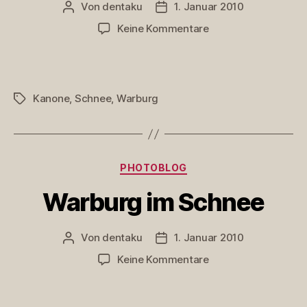
Von
dentaku
1. Januar 2010
Beitragsautor
Veröffentlichungsdatum
zu
Keine Kommentare
zielen…
Kanone
,
Schnee
,
Warburg
Schlagwörter
Kategorien
PHOTOBLOG
Warburg im Schnee
Von
dentaku
1. Januar 2010
Beitragsautor
Veröffentlichungsdatum
zu
Keine Kommentare
Warburg
im
Schnee