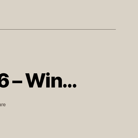
k6 – Win…
zu
are
http://twitpic.com/1fzk6
–
Win…