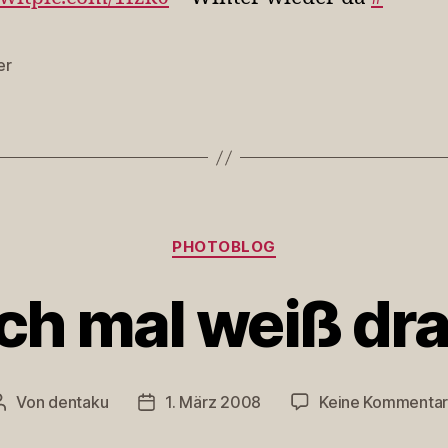
er
rter
Kategorien
PHOTOBLOG
ich mal weiß dr
Von
dentaku
1. März 2008
Keine Kommenta
Beitragsautor
Veröffentlichungsdatum