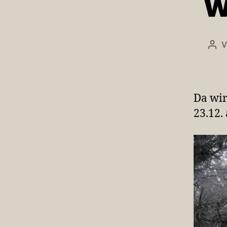
w
Bei
Da wir
23.12.