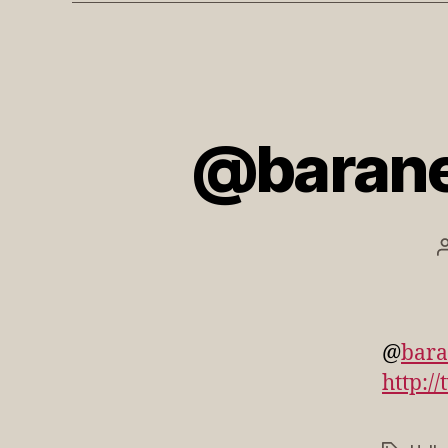
@baranek
@
bar
http:/