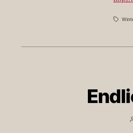
Wint
Schlagwö
Endl