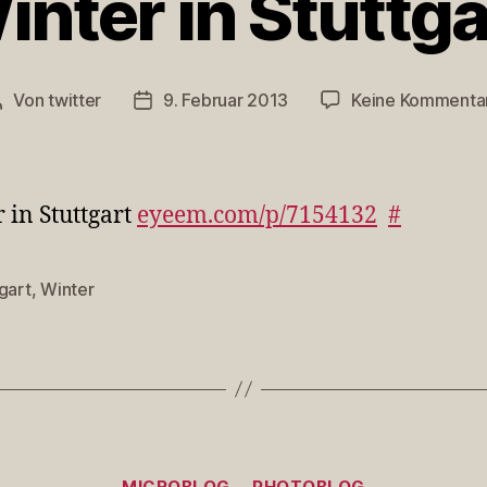
inter in Stuttga
Von
twitter
9. Februar 2013
Keine Kommenta
Beitragsautor
Veröffentlichungsdatum
 in Stuttgart
eyeem.com/p/7154132
#
gart
,
Winter
rter
Kategorien
MICROBLOG
PHOTOBLOG