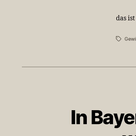
das is
Gewi
Schlagwö
In Baye