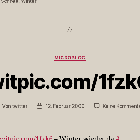
,
Schnee
,
Winter
rter
Kategorien
MICROBLOG
witpic.com/1fz
Von
twitter
12. Februar 2009
Keine Komment
eitragsautor
Veröffentlichungsdatum
/twitpic.com/1fzk6
– Winter wieder da
#