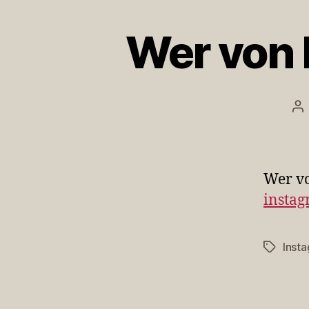
Wer von 
Be
Wer vo
instag
Inst
Schlagwö