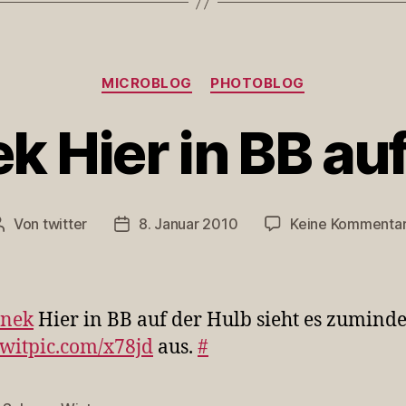
Kategorien
MICROBLOG
PHOTOBLOG
 Hier in BB au
Von
twitter
8. Januar 2010
Keine Kommenta
Beitragsautor
Veröffentlichungsdatum
anek
Hier in BB auf der Hulb sieht es zuminde
/twitpic.com/x78jd
aus.
#