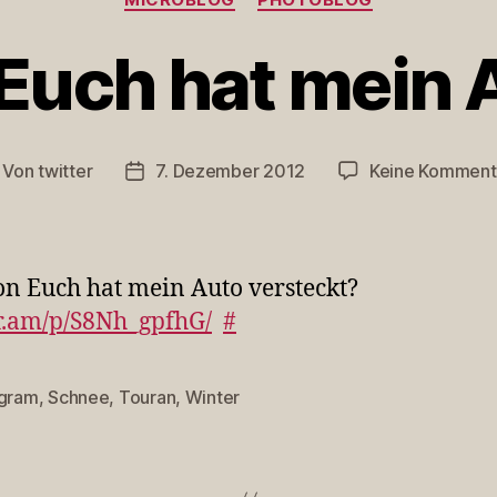
Euch hat mein 
Von
twitter
7. Dezember 2012
Keine Komment
itragsautor
Veröffentlichungsdatum
n Euch hat mein Auto versteckt?
r.am/p/S8Nh_gpfhG/
#
agram
,
Schnee
,
Touran
,
Winter
rter