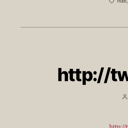
Hulb
Schlagwö
http://t
B
http:/