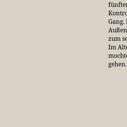
fünfte
Kontro
Gang. 
Außens
zum se
Im Alt
mochte
gehen.