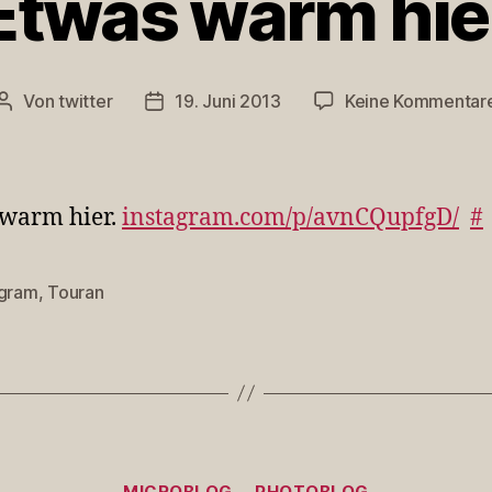
Etwas warm hie
Von
twitter
19. Juni 2013
Keine Kommentar
Beitragsautor
Veröffentlichungsdatum
 warm hier.
instagram.com/p/avnCQupfgD/
#
agram
,
Touran
rter
Kategorien
MICROBLOG
PHOTOBLOG