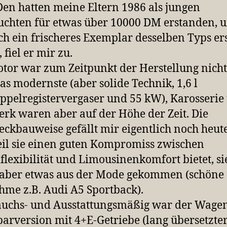
Den hatten meine Eltern 1986 als jungen
chten für etwas über 10000 DM erstanden, u
ch ein frischeres Exemplar desselben Typs ers
 fiel er mir zu.
tor war zum Zeitpunkt der Herstellung nich
as modernste (aber solide Technik, 1,6 l
ppelregistervergaser und 55 kW), Karosserie
rk waren aber auf der Höhe der Zeit. Die
eckbauweise gefällt mir eigentlich noch heute
eil sie einen guten Kompromiss zwischen
lexibilität und Limousinenkomfort bietet, sie
 aber etwas aus der Mode gekommen (schöne
me z.B. Audi A5 Sportback).
uchs- und Ausstattungsmäßig war der Wage
parversion mit 4+E-Getriebe (lang übersetzte