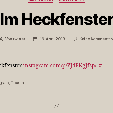
Im Heckfenste
Von
twitter
16. April 2013
Keine Kommentar
Beitragsautor
Veröffentlichungsdatum
ckfenster
instagram.com/p/YJ4PKgJfsp/
#
agram
,
Touran
rter