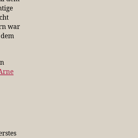
htige
cht
rn war
t dem
en
 Arne
rstes