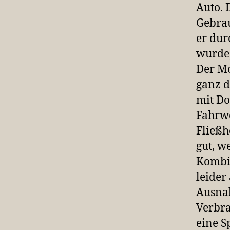
Auto. 
Gebrau
er dur
wurde,
Der Mo
ganz d
mit Do
Fahrwe
Fließh
gut, w
Kombif
leider
Ausnah
Verbra
eine S