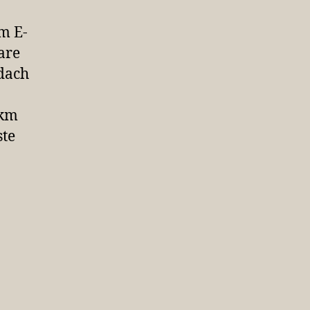
m E-
are
dach
 km
ste