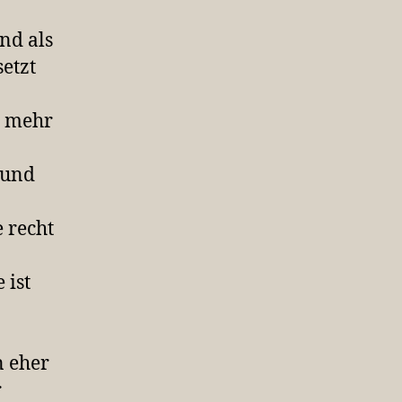
nd als
etzt
t mehr
 und
 recht
 ist
n eher
r