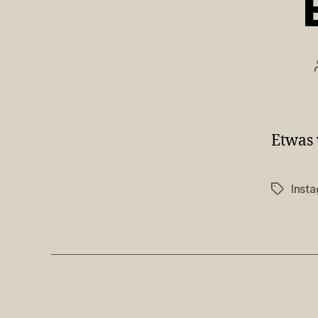
Etwas
Inst
Schlagwö