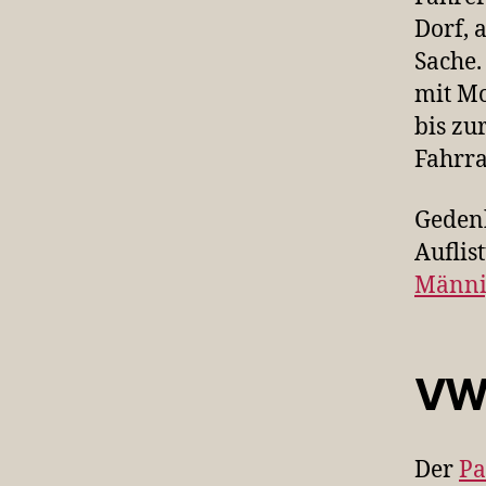
Dorf, 
Sache.
mit Mo
bis zu
Fahrr
Gedenk
Auflis
Männi
VW 
Der
Pa