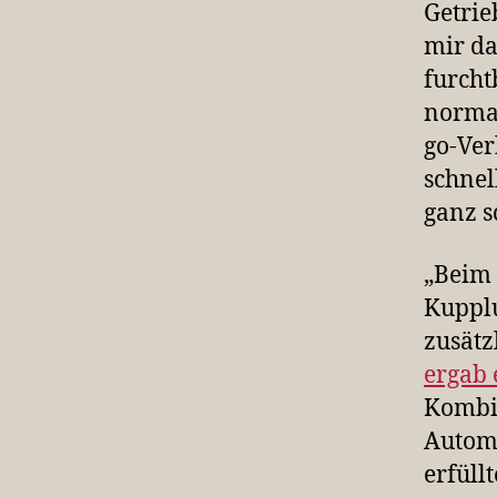
Getrie
mir da
furcht
normal
go-Ver
schnel
ganz s
„Beim 
Kupplu
zusätz
ergab 
Kombi 
Automa
erfüll