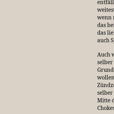
entfäl
weites
wenn m
das be
das li
auch S
Auch w
selber
Grund 
wollen
Zündze
selber
Mitte 
Chokes