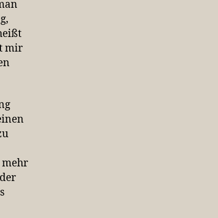
 man
g,
heißt
t mir
en
ang
einen
zu
t mehr
 der
s