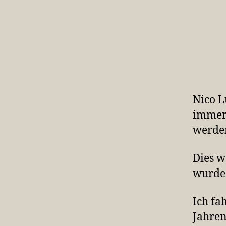
Nico L
imme
werden
Dies w
wurde 
Ich fa
Jahren