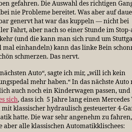
ben gefahren. Die Auswahl des richtigen Gang
bei nie Probleme bereitet. Was aber auf daue
bar genervt hat war das kuppeln — nicht bei
er Fahrt, aber nach so einer Stunde im Stop-
kehr (und die kann man sich rund um Stuttga
l mal einhandeln) kann das linke Bein scho
chön schmerzen. Das nervt.
nächsten Auto“, sagte ich mir, „will ich kein
ngspedal mehr haben.“ In das nächste Auto 
lich auch noch ein Kinderwagen passen, und 
es sich
, dass ich 5 Jahre lang einen Mercede
mit klassischer hydraulisch gesteuerter 4-Ga
tik hatte. Die war sehr angenehm zu fahren,
te aber alle klassischen Automatikklischees: