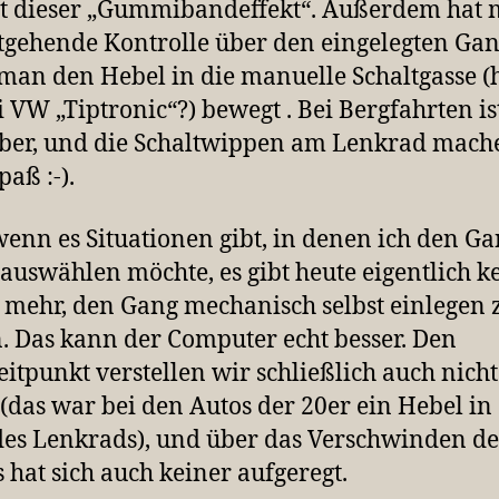
lt dieser „Gummibandeffekt“. Außerdem hat
tgehende Kontrolle über den eingelegten Gan
an den Hebel in die manuelle Schaltgasse (
i VW „Tiptronic“?) bewegt . Bei Bergfahrten is
eber, und die Schaltwippen am Lenkrad mach
paß :-).
enn es Situationen gibt, in denen ich den G
 auswählen möchte, es gibt heute eigentlich k
mehr, den Gang mechanisch selbst einlegen 
. Das kann der Computer echt besser. Den
itpunkt verstellen wir schließlich auch nich
 (das war bei den Autos der 20er ein Hebel in
des Lenkrads), und über das Verschwinden de
 hat sich auch keiner aufgeregt.