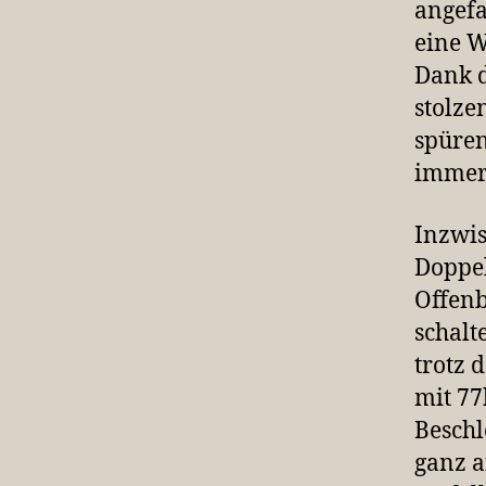
angefa
eine W
Dank d
stolze
spüren
immer 
Inzwis
Doppel
Offen
schalt
trotz 
mit 77
Beschl
ganz a