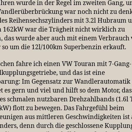
hren wurde in der Regel im zweiten Gang, u
andlerüberbrückung war noch nicht zu den
es Reihensechszylinders mit 3.2l Hubraum 
n 162kW war die Trägheit nicht wirklich zu
, das wurde aber auch mit einem Verbrauch
so um die 12l/100km Superbenzin erkauft.
chen fahre ich einen VW Touran mit 7-Gang-
kupplungsgetriebe, und das ist eine
barung: Im Gegensatz zur Wandlerautomatik
et es gern und viel und hilft so dem Motor, da
des schmalen nutzbaren Drehzahlbands (1.6l 
kW) flott zu bewegen. Das Fahrgefühl beim
eunigen aus mittleren Geschwindigkeiten ist
nders, denn durch die geschlossene Kupplun