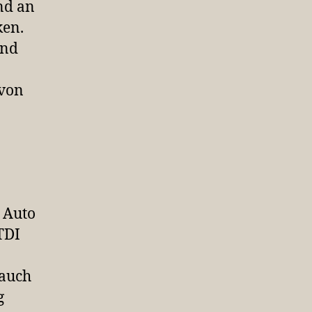
nd an
ken.
und
 von
s Auto
TDI
 auch
g