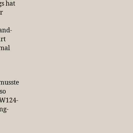
s hat
r
and-
rt
nmal
musste
so
s W124-
ng-