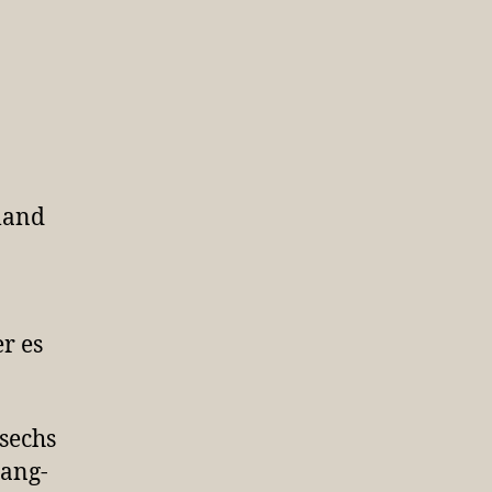
zu
Automatik
land
r es
 sechs
Gang-