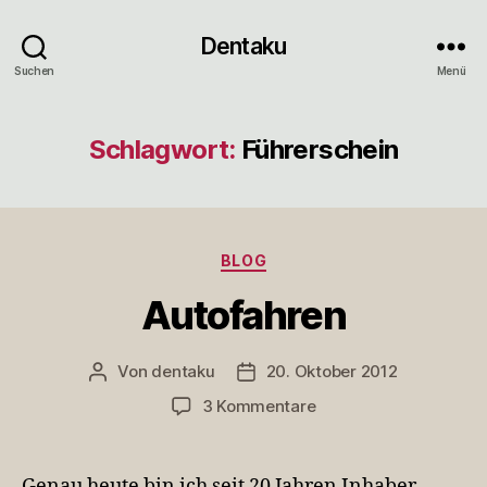
Dentaku
Suchen
Menü
Schlagwort:
Führerschein
Kategorien
BLOG
Autofahren
Von
dentaku
20. Oktober 2012
Beitragsautor
Veröffentlichungsdatum
zu
3 Kommentare
Autofahren
Genau heute bin ich seit 20 Jahren Inhaber