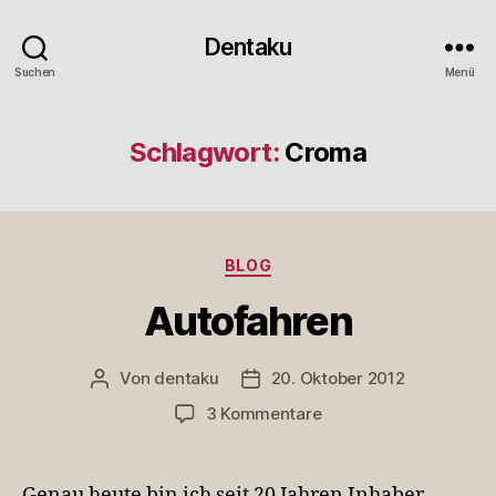
Dentaku
Suchen
Menü
Schlagwort:
Croma
Kategorien
BLOG
Autofahren
Von
dentaku
20. Oktober 2012
Beitragsautor
Veröffentlichungsdatum
zu
3 Kommentare
Autofahren
Genau heute bin ich seit 20 Jahren Inhaber