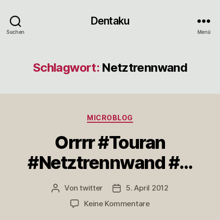
Dentaku
Suchen
Menü
Schlagwort:
Netztrennwand
Kategorien
MICROBLOG
Orrrr #Touran
#Netztrennwand #…
Von
twitter
5. April 2012
Beitragsautor
Veröffentlichungsdatum
zu
Keine Kommentare
Orrrr