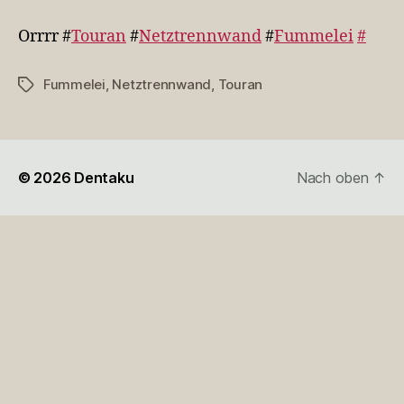
#Touran
#Netztrennwand
Orrrr #
Touran
#
Netztrennwand
#
Fummelei
#
#…
Fummelei
,
Netztrennwand
,
Touran
Schlagwörter
© 2026
Dentaku
Nach oben
↑