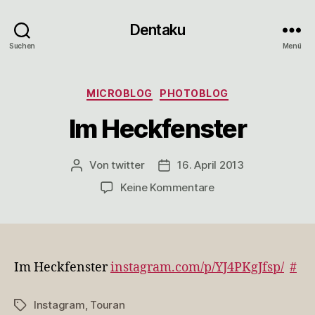
Dentaku
Suchen
Menü
Kategorien
MICROBLOG
PHOTOBLOG
Im Heckfenster
Von
twitter
16. April 2013
Beitragsautor
Veröffentlichungsdatum
zu
Keine Kommentare
Im
Heckfenster
Im Heckfenster
instagram.com/p/YJ4PKgJfsp/
#
Instagram
,
Touran
Schlagwörter