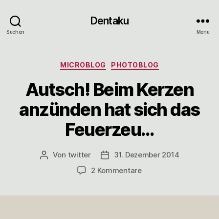
Dentaku
Suchen
Menü
Kategorien
MICROBLOG
PHOTOBLOG
Autsch! Beim Kerzen
anzünden hat sich das
Feuerzeu…
Von
twitter
31. Dezember 2014
Beitragsautor
Veröffentlichungsdatum
zu
2 Kommentare
Autsch!
Beim
Kerzen
anzünden