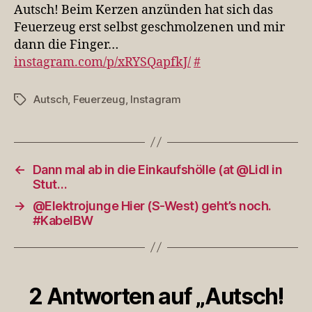
hat
Autsch! Beim Kerzen anzünden hat sich das
sich
Feuerzeug erst selbst geschmolzenen und mir
das
dann die Finger…
Feuerzeu…
instagram.com/p/xRYSQapfkJ/
#
Autsch
,
Feuerzeug
,
Instagram
Schlagwörter
←
Dann mal ab in die Einkaufshölle (at @Lidl in
Stut…
→
@Elektrojunge Hier (S-West) geht’s noch.
#KabelBW
2 Antworten auf „Autsch!