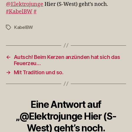
geht’s
@Elektrojunge
Hier (S-West) geht’s noch.
noch.
#KabelBW
#
#KabelBW
KabelBW
Schlagwörter
←
Autsch! Beim Kerzen anzünden hat sich das
Feuerzeu…
→
Mit Tradition und so.
Eine Antwort auf
„@Elektrojunge Hier (S-
West) geht’s noch.