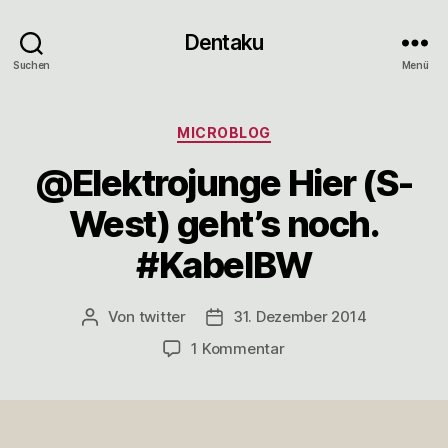
Dentaku
Suchen
Menü
Kategorien
MICROBLOG
@Elektrojunge Hier (S-
West) geht’s noch.
#KabelBW
Von
twitter
31. Dezember 2014
Beitragsautor
Veröffentlichungsdatum
zu
1 Kommentar
@Elektrojunge
Hier
(S-
West)