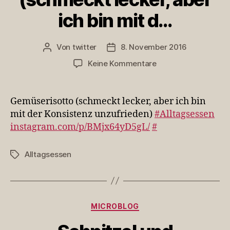
ich bin mit d…
Von
twitter
8. November 2016
Beitragsautor
Veröffentlichungsdatum
zu
Keine Kommentare
Gemüserisotto
(schmeckt
lecker,
Gemüserisotto (schmeckt lecker, aber ich bin
aber
mit der Konsistenz unzufrieden)
#Alltagsessen
ich
instagram.com/p/BMjx64yD5gL/
#
bin
mit
d…
Alltagsessen
Schlagwörter
Kategorien
MICROBLOG