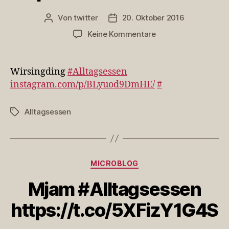
Von
twitter
20. Oktober 2016
Beitragsautor
Veröffentlichungsdatum
zu
Keine Kommentare
Wirsingding
#Alltagsessen
https://t.co/as1ve6
Wirsingding
#Alltagsessen
instagram.com/p/BLyuod9DmHE/
#
Alltagsessen
Schlagwörter
Kategorien
MICROBLOG
Mjam #Alltagsessen
https://t.co/5XFizY1G4S