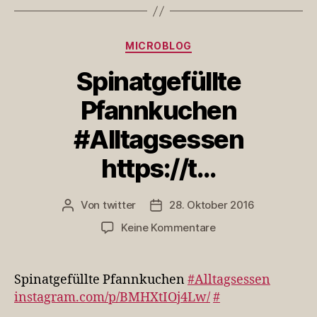
Kategorien
MICROBLOG
Spinatgefüllte
Pfannkuchen
#Alltagsessen
https://t…
Von
twitter
28. Oktober 2016
Beitragsautor
Veröffentlichungsdatum
zu
Keine Kommentare
Spinatgefüllte
Pfannkuchen
#Alltagsessen
Spinatgefüllte Pfannkuchen
#Alltagsessen
https://t…
instagram.com/p/BMHXtIOj4Lw/
#