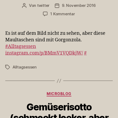
Von
twitter
9. November 2016
Beitragsautor
Veröffentlichungsdatum
zu
1 Kommentar
Es
ist
auf
Es ist auf dem Bild nicht zu sehen, aber diese
dem
Maultaschen sind mit Gorgonzola.
Bild
#Alltagsessen
nicht
instagram.com/p/BMmV1VQDkjW/
#
zu
sehen,
aber
Alltagsessen
Schlagwörter
diese
Mau…
Kategorien
MICROBLOG
Gemüserisotto
(schmeckt lecker, aber