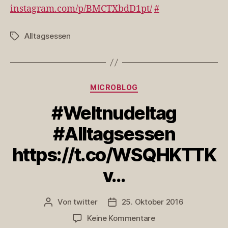
denen
instagram.com/p/BMCTXbdD1pt/
#
ich
zu
spät
Alltagsessen
Schlagwörter
zum
k…
Kategorien
MICROBLOG
#Weltnudeltag
#Alltagsessen
https://t.co/WSQHKTTK
v…
Von
twitter
25. Oktober 2016
Beitragsautor
Veröffentlichungsdatum
zu
Keine Kommentare