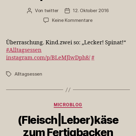
Von
twitter
12. Oktober 2016
Beitragsautor
Veröffentlichungsdatum
zu
Keine Kommentare
Überraschung.
Kind.zwei
so:
Überraschung. Kind.zwei so: „Lecker! Spinat!“
„Lecker!
#Alltagsessen
Spinat!“
instagram.com/p/BLeMJlwDph8/
#
#All…
Alltagsessen
Schlagwörter
Kategorien
MICROBLOG
(Fleisch|Leber)käse
zum Fertigbacken