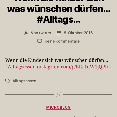
was wünschen dürfen…
#Alltags…
Von
twitter
8. Oktober 2016
Beitragsautor
Veröffentlichungsdatum
zu
Keine Kommentare
Wenn
die
Kinder
Wenn die Kinder sich was wünschen dürfen…
sich
#Alltagsessen
instagram.com/p/BLT1dW1jQPI/
#
was
wünschen
Alltagsessen
Schlagwörter
dürfen…
#Alltags…
Kategorien
MICROBLOG