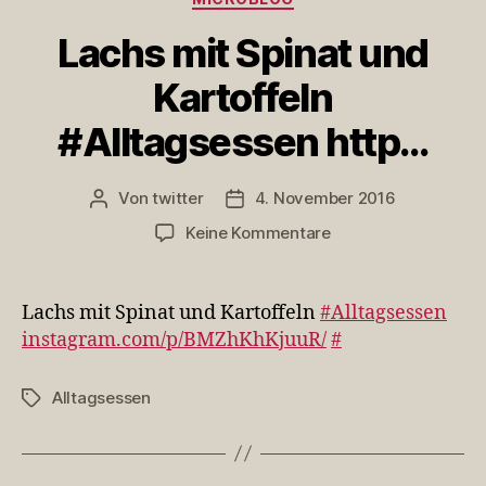
Lachs mit Spinat und
Kartoffeln
#Alltagsessen http…
Von
twitter
4. November 2016
Beitragsautor
Veröffentlichungsdatum
zu
Keine Kommentare
Lachs
mit
Spinat
Lachs mit Spinat und Kartoffeln
#Alltagsessen
und
instagram.com/p/BMZhKhKjuuR/
#
Kartoffeln
#Alltagsessen
Alltagsessen
Schlagwörter
http…