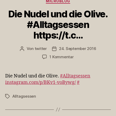
MICROBLOG
Die Nudel und die Olive.
#Alltagsessen
https://t.c…
Von
twitter
24. September 2016
Beitragsautor
Veröffentlichungsdatum
zu
1 Kommentar
Die
Nudel
und
Die Nudel und die Olive.
#Alltagsessen
die
instagram.com/p/BKv1-voBywg/
#
Olive.
#Alltagsessen
Alltagsessen
Schlagwörter
https://t.c…