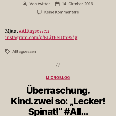
Von
twitter
14. Oktober 2016
Beitragsautor
Veröffentlichungsdatum
zu
Keine Kommentare
Mjam
#Alltagsessen
https://t.co/5XFizY
Mjam
#Alltagsessen
instagram.com/p/BLjT6eIDn95/
#
Alltagsessen
Schlagwörter
Kategorien
MICROBLOG
Überraschung.
Kind.zwei so: „Lecker!
Spinat!“ #All…