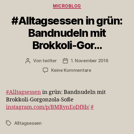
Kategorien
MICROBLOG
#Alltagsessen in grün:
Bandnudeln mit
Brokkoli-Gor…
Von
twitter
1. November 2016
Beitragsautor
Veröffentlichungsdatum
zu
Keine Kommentare
#Alltagsessen
in
grün:
#Alltagsessen
in grün: Bandnudeln mit
Bandnudeln
Brokkoli-Gorgonzola-Soße
mit
instagram.com/p/BMRynEoDf8b/
#
Brokkoli-
Gor…
Alltagsessen
Schlagwörter