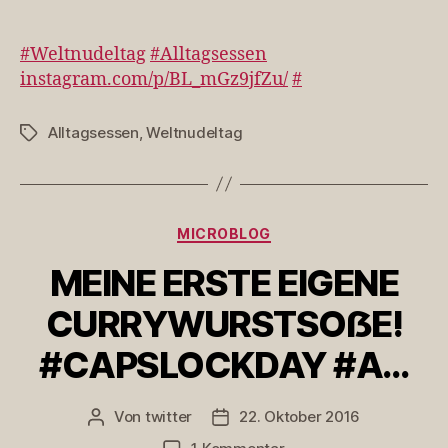
#Weltnudeltag
#Alltagsessen
https://t.co/WSQH
#Weltnudeltag
#Alltagsessen
instagram.com/p/BL_mGz9jfZu/
#
Alltagsessen
,
Weltnudeltag
Schlagwörter
Kategorien
MICROBLOG
MEINE ERSTE EIGENE
CURRYWURSTSOẞE!
#CAPSLOCKDAY #A…
Von
twitter
22. Oktober 2016
Beitragsautor
Veröffentlichungsdatum
zu