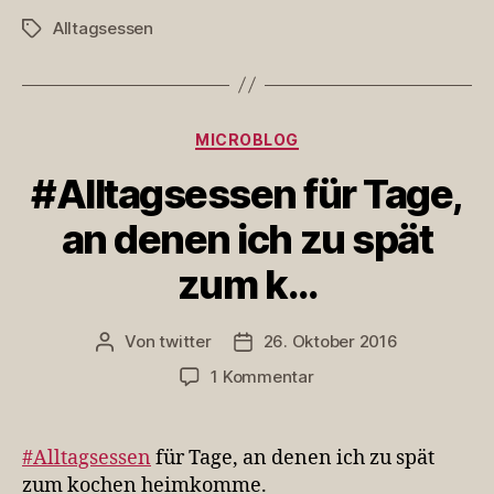
Alltagsessen
Schlagwörter
Kategorien
MICROBLOG
#Alltagsessen für Tage,
an denen ich zu spät
zum k…
Von
twitter
26. Oktober 2016
Beitragsautor
Veröffentlichungsdatum
zu
1 Kommentar
#Alltagsessen
für
Tage,
#Alltagsessen
für Tage, an denen ich zu spät
an
zum kochen heimkomme.