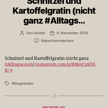
Schnitzel und
Kartoffelgratin (nicht
ganz #Alltags…
Von
twitter
6. November 2016
Beitragsautor
Veröffentlichungsdatum
zu
Keine Kommentare
Schnitzel
und
Kartoffelgratin
Schnitzel und Kartoffelgratin (nicht ganz
(nicht
#Alltagsessen
)
instagram.com/p/BMetCzKDI-
ganz
K/
#
#Alltags…
Alltagsessen
Schlagwörter
Kategorien
MICROBLOG