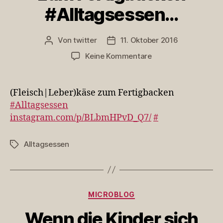
#Alltagsessen…
Von
twitter
11. Oktober 2016
Beitragsautor
Veröffentlichungsdatum
zu
Keine Kommentare
(Fleisch|Leber)käse
zum
Fertigbacken
(Fleisch|Leber)käse zum Fertigbacken
#Alltagsessen…
#Alltagsessen
instagram.com/p/BLbmHPvD_Q7/
#
Alltagsessen
Schlagwörter
Kategorien
MICROBLOG
Wenn die Kinder sich