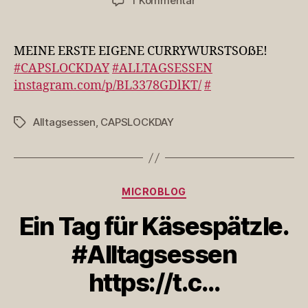
1 Kommentar
MEINE
ERSTE
EIGENE
MEINE ERSTE EIGENE CURRYWURSTSOẞE!
CURRYWURSTSOẞE!
#CAPSLOCKDAY
#ALLTAGSESSEN
#CAPSLOCKDAY
instagram.com/p/BL3378GDlKT/
#
#A…
Alltagsessen
,
CAPSLOCKDAY
Schlagwörter
Kategorien
MICROBLOG
Ein Tag für Käsespätzle.
#Alltagsessen
https://t.c…