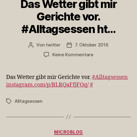
Das Wetter gibt mir
Gerichte vor.
#Alltagsessen ht…
Von
twitter
7. Oktober 2016
Beitragsautor
Veröffentlichungsdatum
zu
Keine Kommentare
Das
Wetter
gibt
Das Wetter gibt mir Gerichte vor.
#Alltagsessen
mir
instagram.com/p/BLRQaFfjFOq/
#
Gerichte
vor.
Alltagsessen
Schlagwörter
#Alltagsessen
ht…
Kategorien
MICROBLOG