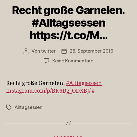
Recht große Garnelen.
#Alltagsessen
https://t.co/M…
Von
twitter
28. September 2016
Beitragsautor
Veröffentlichungsdatum
zu
Keine Kommentare
Recht
große
Garnelen.
Recht große Garnelen.
#Alltagsessen
#Alltagsessen
instagram.com/p/BK6Dg_ODXBJ/
#
https://t.co/M…
Alltagsessen
Schlagwörter
Kategorien