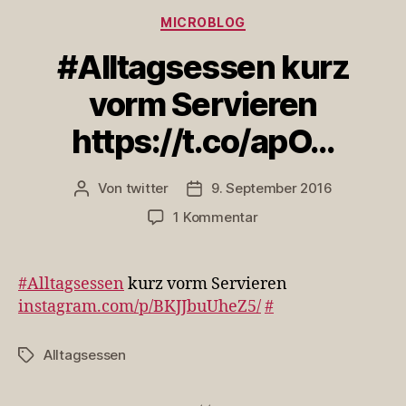
Kategorien
MICROBLOG
#Alltagsessen kurz
vorm Servieren
https://t.co/apO…
Von
twitter
9. September 2016
Beitragsautor
Veröffentlichungsdatum
zu
1 Kommentar
#Alltagsessen
kurz
vorm
#Alltagsessen
kurz vorm Servieren
Servieren
instagram.com/p/BKJJbuUheZ5/
#
https://t.co/apO…
Alltagsessen
Schlagwörter