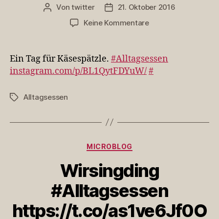
Von
twitter
21. Oktober 2016
Beitragsautor
Veröffentlichungsdatum
zu
Keine Kommentare
Ein
Tag
für
Ein Tag für Käsespätzle.
#Alltagsessen
Käsespätzle.
instagram.com/p/BL1QytFDYuW/
#
#Alltagsessen
https://t.c…
Alltagsessen
Schlagwörter
Kategorien
MICROBLOG
Wirsingding
#Alltagsessen
https://t.co/as1ve6Jf0O