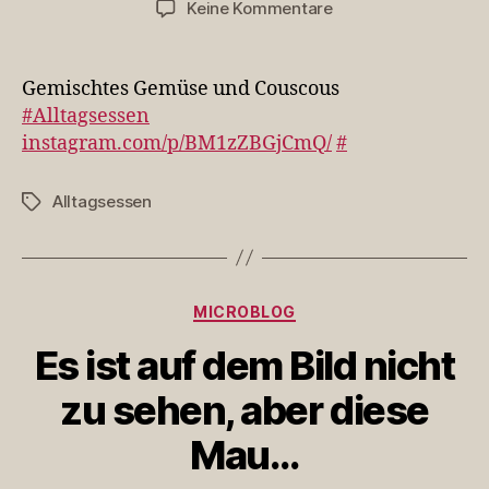
zu
Keine Kommentare
Gemischtes
Gemüse
und
Gemischtes Gemüse und Couscous
Couscous
#Alltagsessen
#Alltagsessen
instagram.com/p/BM1zZBGjCmQ/
#
https…
Alltagsessen
Schlagwörter
Kategorien
MICROBLOG
Es ist auf dem Bild nicht
zu sehen, aber diese
Mau…