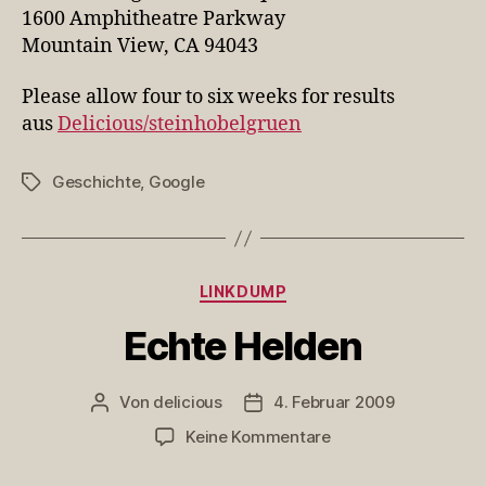
1600 Amphitheatre Parkway
Mountain View, CA 94043
Please allow four to six weeks for results
aus
Delicious/steinhobelgruen
Geschichte
,
Google
Schlagwörter
Kategorien
LINKDUMP
Echte Helden
Von
delicious
4. Februar 2009
Beitragsautor
Veröffentlichungsdatum
zu
Keine Kommentare
Echte
Helden