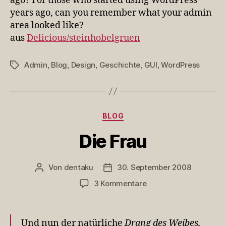
ago? For those who started using WordPress
years ago, can you remember what your admin
area looked like?
aus
Delicious/steinhobelgruen
Admin
,
Blog
,
Design
,
Geschichte
,
GUI
,
WordPress
Schlagwörter
Kategorien
BLOG
Die Frau
Von
dentaku
30. September 2008
Beitragsautor
Veröffentlichungsdatum
zu
3 Kommentare
Die
Frau
Und nun der natürliche
Drang des Weibes,