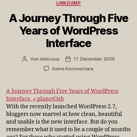
Kategorien
LINKDUMP
A Journey Through Five
Years of WordPress
Interface
Von
delicious
17. Dezember 2008
Beitragsautor
Veröffentlichungsdatum
zu
Keine Kommentare
A
Journey
Through
A Journey Through Five Years of WordPress
Five
Interface. « planetOzh
Years
With the recently launched WordPress 2.7,
of
bloggers now marvel at how clean, beautiful
WordPress
and usable is the new interface. But do you
Interface
remember what it used to be a couple of months