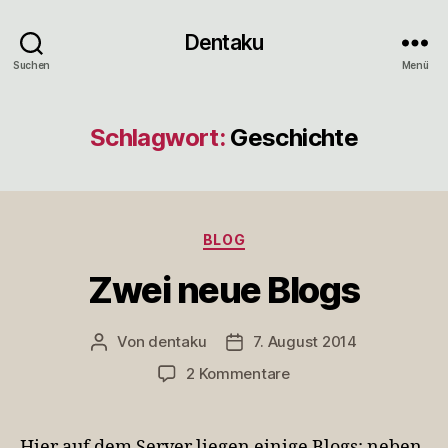
Dentaku
Suchen
Menü
Schlagwort:
Geschichte
Kategorien
BLOG
Zwei neue Blogs
Von
dentaku
7. August 2014
Beitragsautor
Veröffentlichungsdatum
zu
2 Kommentare
Zwei
neue
Blogs
Hier auf dem Server liegen einige Blogs: neben