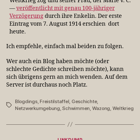
Weltkrieg zog und seiner Frau, der Marie v. C.
—
veröffentlicht mit genau 100-jähriger
Verzögerung
durch ihre Enkelin. Der erste
Eintrag vom 7. August 1914 erschien dort
heute.
Ich empfehle, einfach mal beiden zu folgen.
Wer auch ein Blog haben möchte (oder
schlechte Gedichte schreiben möchte), kann
sich übrigens gern an mich wenden. Auf dem
Server ist durchaus noch Platz.
Blogdings
,
Freistilstaffel
,
Geschichte
,
Schlagwörter
Netzwerkumgebung
,
Schwimmen
,
Wazong
,
Weltkrieg
Kategorien
LINKDUMP