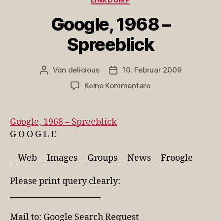
Google, 1968 –
Spreeblick
Von
delicious
10. Februar 2009
Beitragsautor
Veröffentlichungsdatum
zu
Keine Kommentare
Google,
1968
–
Google, 1968 – Spreeblick
Spreeblick
G O O G L E
__Web __Images __Groups __News __Froogle
Please print query clearly:
_______________________
Mail to: Google Search Request