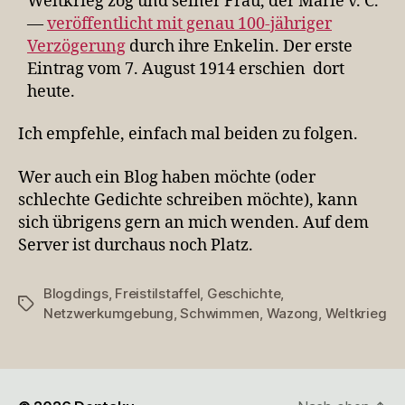
Weltkrieg zog und seiner Frau, der Marie v. C.
—
veröffentlicht mit genau 100-jähriger
Verzögerung
durch ihre Enkelin. Der erste
Eintrag vom 7. August 1914 erschien dort
heute.
Ich empfehle, einfach mal beiden zu folgen.
Wer auch ein Blog haben möchte (oder
schlechte Gedichte schreiben möchte), kann
sich übrigens gern an mich wenden. Auf dem
Server ist durchaus noch Platz.
Blogdings
,
Freistilstaffel
,
Geschichte
,
Schlagwörter
Netzwerkumgebung
,
Schwimmen
,
Wazong
,
Weltkrieg