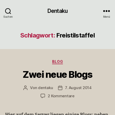
Dentaku
Suchen
Menü
Schlagwort:
Freistilstaffel
Kategorien
BLOG
Zwei neue Blogs
Von
dentaku
7. August 2014
Beitragsautor
Veröffentlichungsdatum
zu
2 Kommentare
Zwei
neue
Blogs
Hier auf dem Server liegen einige Blogs: neben