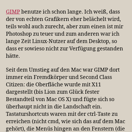
GIMP
auf
GIMP
benutze ich schon lange. Ich weiß, dass
dem
der von echten Grafikern eher belächelt wird,
Mac
teils wohl auch zurecht, aber zum einen ist mir
ohne
Photoshop zu teuer und zum anderen war ich
Krücken
lange Zeit Linux-Nutzer auf dem Desktop, so
dass er sowieso nicht zur Verfügung gestanden
hätte.
Seit dem Umstieg auf den Mac war GIMP dort
immer ein Fremdkörper und Second Class
Citizen: die Oberfläche wurde mit X11
dargestellt (bis Lion zum Glück fester
Bestandteil von Mac OS X) und fügte sich so
überhaupt nicht in die Landschaft ein.
Tastaturshortcuts waren mit der ctrl-Taste zu
erreichen (nicht cmd, wie sich das auf dem Mac
gehört), die Menüs hingen an den Fenstern (die