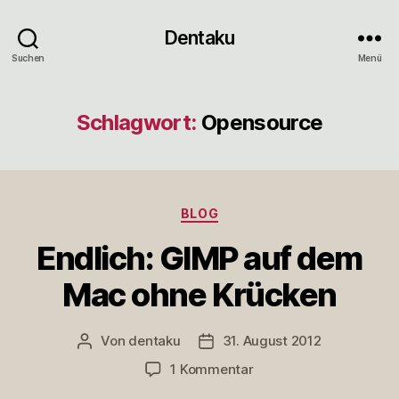
Dentaku
Suchen
Menü
Schlagwort:
Opensource
Kategorien
BLOG
Endlich: GIMP auf dem
Mac ohne Krücken
Von
dentaku
31. August 2012
Beitragsautor
Veröffentlichungsdatum
zu
1 Kommentar
Endlich: