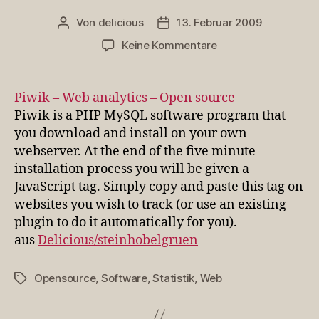
Von
delicious
13. Februar 2009
Beitragsautor
Veröffentlichungsdatum
zu
Keine Kommentare
Piwik
–
Web
Piwik – Web analytics – Open source
analytics
Piwik is a PHP MySQL software program that
–
you download and install on your own
Open
webserver. At the end of the five minute
source
installation process you will be given a
JavaScript tag. Simply copy and paste this tag on
websites you wish to track (or use an existing
plugin to do it automatically for you).
aus
Delicious/steinhobelgruen
Opensource
,
Software
,
Statistik
,
Web
Schlagwörter