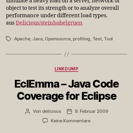
simulate a heavy load on a server, network or
object to test its strength or to analyze overall
performance under different load types.
aus
Delicious/steinhobelgruen
Apache
,
Java
,
Opensource
,
profiling
,
Test
,
Tool
Schlagwörter
Kategorien
LINKDUMP
EclEmma – Java Code
Coverage for Eclipse
Von
delicious
9. Februar 2009
Beitragsautor
Veröffentlichungsdatum
zu
Keine Kommentare
EclEmma