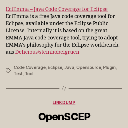
–
Java
EclEmma – Java Code Coverage for Eclipse
Code
EclEmma is a free Java code coverage tool for
Coverage
Eclipse, available under the Eclipse Public
for
License. Internally it is based on the great
Eclipse
EMMA Java code coverage tool, trying to adopt
EMMA's philosophy for the Eclipse workbench.
aus
Delicious/steinhobelgruen
Code Coverage
,
Eclipse
,
Java
,
Opensource
,
Plugin
,
Schlagwörter
Test
,
Tool
Kategorien
LINKDUMP
OpenSCEP