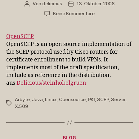
Von
delicious
13. Oktober 2008
Beitragsautor
Veröffentlichungsdatum
zu
Keine Kommentare
OpenSCEP
OpenSCEP
OpenSCEP is an open source implementation of
the SCEP protocol used by Cisco routers for
certificate enrollment to build VPNs. It
implements most of the draft specification,
include as reference in the distribution.
aus
Delicious/steinhobelgruen
Arbyte
,
Java
,
Linux
,
Opensource
,
PKI
,
SCEP
,
Server
,
Schlagwörter
X.509
Kategorien
BLOG