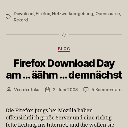
Download
,
Firefox
,
Netzwerkumgebung
,
Opensource
,
Schlagwörter
Rekord
Kategorien
BLOG
Firefox Download Day
am … äähm … demnächst
zu
Von
dentaku
2. Juni 2008
5 Kommentare
Beitragsautor
Veröffentlichungsdatum
Fir
Do
Da
Die Firefox-Jungs bei Mozilla haben
am
offensichtlich große Server und eine richtig
…
fette Leitung ins Internet, und die wollen sie
ää