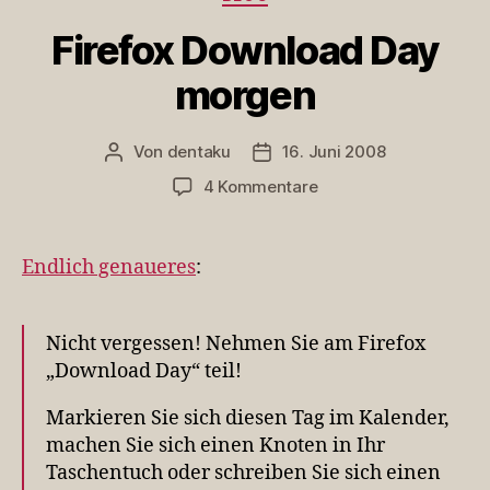
Firefox Download Day
morgen
Von
dentaku
16. Juni 2008
Beitragsautor
Veröffentlichungsdatum
zu
4 Kommentare
Firefox
Download
Day
Endlich genaueres
:
morgen
Nicht vergessen! Nehmen Sie am Firefox
„Download Day“ teil!
Markieren Sie sich diesen Tag im Kalender,
machen Sie sich einen Knoten in Ihr
Taschentuch oder schreiben Sie sich einen