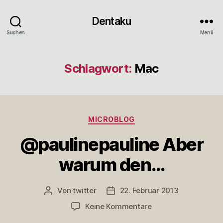
Dentaku
Suchen
Menü
Schlagwort:
Mac
Kategorien
MICROBLOG
@paulinepauline Aber
warum den…
Von
twitter
22. Februar 2013
Beitragsautor
Veröffentlichungsdatum
zu
Keine Kommentare
@paulinepauline