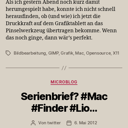
Als ich gestern Abend noch kurz damit
herumgespielt habe, konnte ich nicht schnell
herausfinden, ob (und wie) ich jetzt die
Druckkraft auf dem Grafiktablett an das
Pinselwerkzeug übertragen bekomme. Wenn
das noch ginge, dann wär’s perfekt.
Bildbearbeitung
,
GIMP
,
Grafik
,
Mac
,
Opensource
,
X11
Schlagwörter
Kategorien
MICROBLOG
Serienbrief? #Mac
#Finder #Lio…
Von
twitter
6. Mai 2012
Beitragsautor
Veröffentlichungsdatum