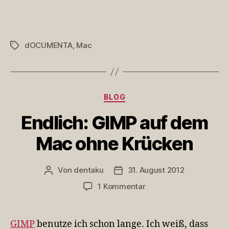
Ich
fotografiere
mich
gegenseitig
dOCUMENTA
,
Mac
Schlagwörter
mit
einem
alten
Mac
Kategorien
BLOG
Endlich: GIMP auf dem
Mac ohne Krücken
Von
dentaku
31. August 2012
Beitragsautor
Veröffentlichungsdatum
zu
1 Kommentar
Endlich:
GIMP
auf
GIMP
benutze ich schon lange. Ich weiß, dass