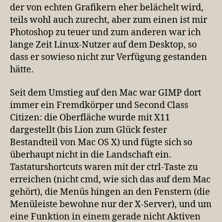
dem
der von echten Grafikern eher belächelt wird,
Mac
teils wohl auch zurecht, aber zum einen ist mir
ohne
Photoshop zu teuer und zum anderen war ich
Krücken
lange Zeit Linux-Nutzer auf dem Desktop, so
dass er sowieso nicht zur Verfügung gestanden
hätte.
Seit dem Umstieg auf den Mac war GIMP dort
immer ein Fremdkörper und Second Class
Citizen: die Oberfläche wurde mit X11
dargestellt (bis Lion zum Glück fester
Bestandteil von Mac OS X) und fügte sich so
überhaupt nicht in die Landschaft ein.
Tastaturshortcuts waren mit der ctrl-Taste zu
erreichen (nicht cmd, wie sich das auf dem Mac
gehört), die Menüs hingen an den Fenstern (die
Menüleiste bewohne nur der X-Server), und um
eine Funktion in einem gerade nicht Aktiven