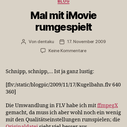
BLOG
Mal mit iMovie
rumgespielt
Von
dentaku
17. November 2009
Beitragsautor
Veröffentlichungsdatum
zu
Keine Kommentare
Mal
mit
iMovie
Schnipp, schnipp,… Ist ja ganz lustig:
rumgespielt
[flv:/static/blogpic/2009/11/17/Kugelbahn.flv 640
360]
Die Umwandlung in FLV habe ich mit
ffmpegX
gemacht, da muss ich aber wohl noch ein wenig
mit den Qualitätseinstellungen rumspielen; die
Originaldatei
sieht viel besser aus.