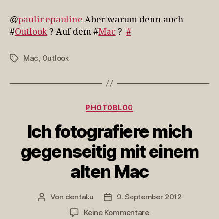
Aber
warum
@
paulinepauline
Aber warum denn auch
den…
#
Outlook
? Auf dem #
Mac
?
#
Mac
,
Outlook
Schlagwörter
Kategorien
PHOTOBLOG
Ich fotografiere mich
gegenseitig mit einem
alten Mac
Von
dentaku
9. September 2012
Beitragsautor
Veröffentlichungsdatum
zu
Keine Kommentare