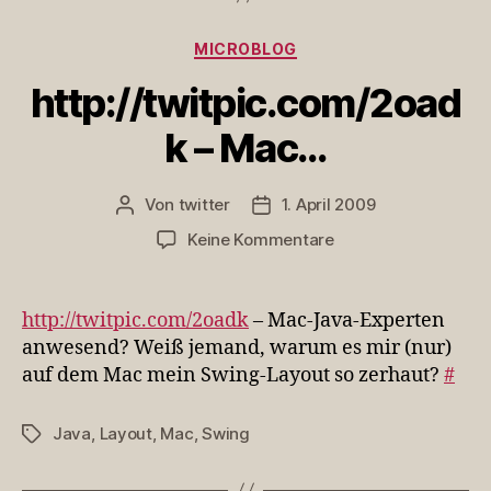
Kategorien
MICROBLOG
http://twitpic.com/2oad
k – Mac…
Von
twitter
1. April 2009
Beitragsautor
Veröffentlichungsdatum
zu
Keine Kommentare
http://twitpic.com/
–
Mac…
http://twitpic.com/2oadk
– Mac-Java-Experten
anwesend? Weiß jemand, warum es mir (nur)
auf dem Mac mein Swing-Layout so zerhaut?
#
Java
,
Layout
,
Mac
,
Swing
Schlagwörter