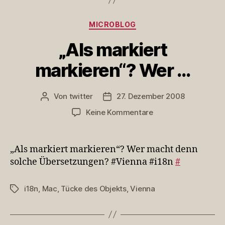
Kategorien
MICROBLOG
„Als markiert
markieren“? Wer …
Von
twitter
27. Dezember 2008
Beitragsautor
Veröffentlichungsdatum
zu
Keine Kommentare
„Als
markiert
markieren“?
„Als markiert markieren“? Wer macht denn
Wer
solche Übersetzungen? #Vienna #i18n
#
…
i18n
,
Mac
,
Tücke des Objekts
,
Vienna
Schlagwörter