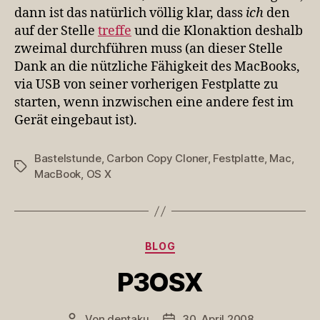
dann ist das natürlich völlig klar, dass
ich
den
auf der Stelle
treffe
und die Klonaktion deshalb
zweimal durchführen muss (an dieser Stelle
Dank an die nützliche Fähigkeit des MacBooks,
via USB von seiner vorherigen Festplatte zu
starten, wenn inzwischen eine andere fest im
Gerät eingebaut ist).
Bastelstunde
,
Carbon Copy Cloner
,
Festplatte
,
Mac
,
Schlagwörter
MacBook
,
OS X
Kategorien
BLOG
P3OSX
Von
dentaku
30. April 2008
Beitragsautor
Veröffentlichungsdatum