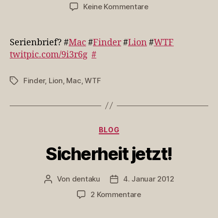
zu
Keine Kommentare
Serienbrief?
#Mac
#Finder
Serienbrief? #
Mac
#
Finder
#
Lion
#
WTF
#Lio…
twitpic.com/9i3r6g
#
Finder
,
Lion
,
Mac
,
WTF
Schlagwörter
Kategorien
BLOG
Sicherheit jetzt!
Von
dentaku
4. Januar 2012
Beitragsautor
Veröffentlichungsdatum
zu
2 Kommentare
Sicherheit
jetzt!