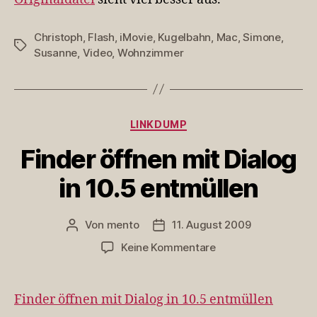
Christoph
,
Flash
,
iMovie
,
Kugelbahn
,
Mac
,
Simone
,
Schlagwörter
Susanne
,
Video
,
Wohnzimmer
Kategorien
LINKDUMP
Finder öffnen mit Dialog
in 10.5 entmüllen
Von
mento
11. August 2009
Beitragsautor
Veröffentlichungsdatum
zu
Keine Kommentare
Finder
öffnen
mit
Finder öffnen mit Dialog in 10.5 entmüllen
Dialog