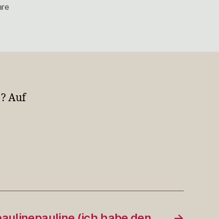
zu
are
@paulinepauline
Aber
warum
den…
? Auf
aulinepauline (ich habe den …
→