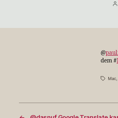
B
@
paul
dem #
Mac
Schlagwö
←
@dasnuf Google Translate ka