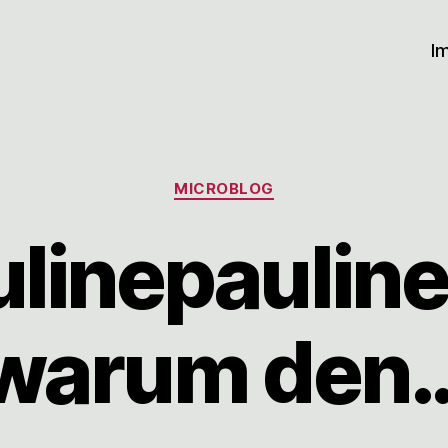
I
Kategorien
MICROBLOG
linepauline
warum den