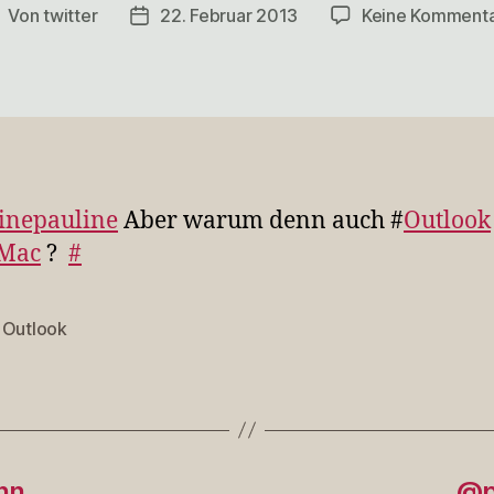
Von
twitter
22. Februar 2013
Keine Komment
eitragsautor
Veröffentlichungsdatum
inepauline
Aber warum denn auch #
Outlook
Mac
?
#
,
Outlook
rter
nn …
@p