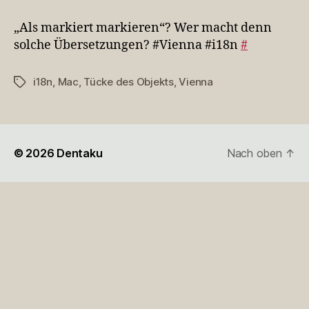
markiert
markieren“?
„Als markiert markieren“? Wer macht denn
Wer
solche Übersetzungen? #Vienna #i18n
#
…
i18n
,
Mac
,
Tücke des Objekts
,
Vienna
Schlagwörter
© 2026
Dentaku
Nach oben
↑