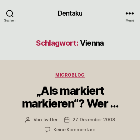
Dentaku
Suchen
Menü
Schlagwort:
Vienna
Kategorien
MICROBLOG
„Als markiert
markieren“? Wer …
Von
twitter
27. Dezember 2008
Beitragsautor
Veröffentlichungsdatum
zu
Keine Kommentare
„Als