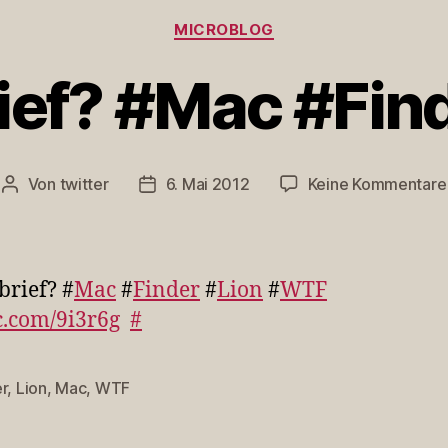
Kategorien
MICROBLOG
ief? #Mac #Fin
Von
twitter
6. Mai 2012
Keine Kommentare
Beitragsautor
Veröffentlichungsdatum
brief? #
Mac
#
Finder
#
Lion
#
WTF
c.com/9i3r6g
#
r
,
Lion
,
Mac
,
WTF
rter