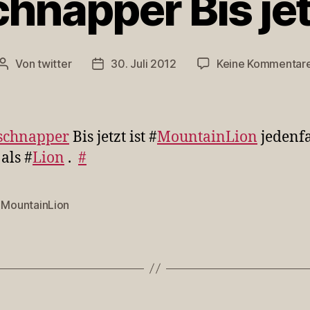
napper Bis jet
Von
twitter
30. Juli 2012
Keine Kommentar
Beitragsautor
Veröffentlichungsdatum
schnapper
Bis jetzt ist #
MountainLion
jedenfa
als #
Lion
.
#
,
MountainLion
rter