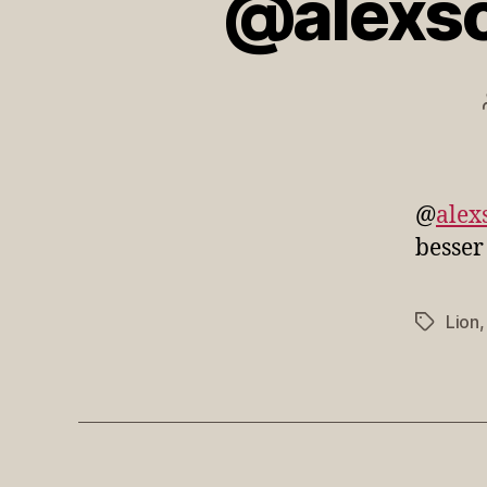
@alexsch
@
alex
besser 
Lion
Schlagwö