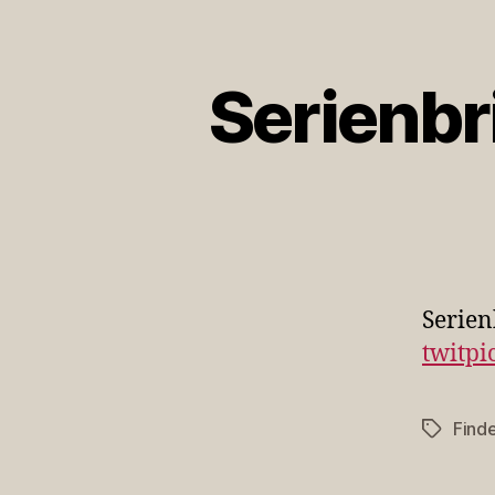
Serienbr
Serien
twitpi
Finde
Schlagwö