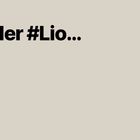
der #Lio…
zu
Serienbrief?
#Mac
#Finder
#Lio…