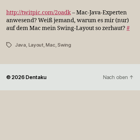
–
Mac…
http://twitpic.com/2oadk
– Mac-Java-Experten
anwesend? Weiß jemand, warum es mir (nur)
auf dem Mac mein Swing-Layout so zerhaut?
#
Java
,
Layout
,
Mac
,
Swing
Schlagwörter
© 2026
Dentaku
Nach oben
↑