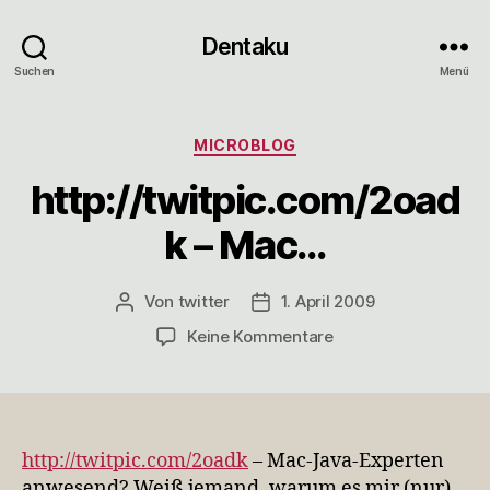
Dentaku
Suchen
Menü
Kategorien
MICROBLOG
http://twitpic.com/2oad
k – Mac…
Von
twitter
1. April 2009
Beitragsautor
Veröffentlichungsdatum
zu
Keine Kommentare
http://twitpic.com/
–
Mac…
http://twitpic.com/2oadk
– Mac-Java-Experten
anwesend? Weiß jemand, warum es mir (nur)