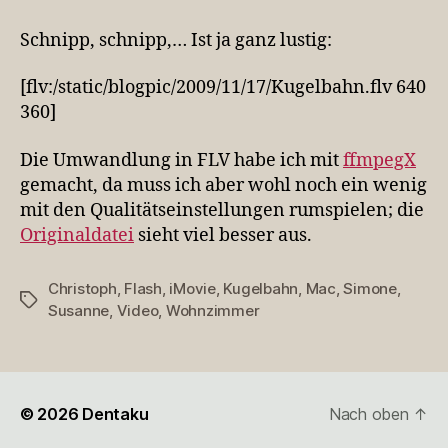
mit
iMovie
Schnipp, schnipp,… Ist ja ganz lustig:
rumgespielt
[flv:/static/blogpic/2009/11/17/Kugelbahn.flv 640
360]
Die Umwandlung in FLV habe ich mit
ffmpegX
gemacht, da muss ich aber wohl noch ein wenig
mit den Qualitätseinstellungen rumspielen; die
Originaldatei
sieht viel besser aus.
Christoph
,
Flash
,
iMovie
,
Kugelbahn
,
Mac
,
Simone
,
Schlagwörter
Susanne
,
Video
,
Wohnzimmer
© 2026
Dentaku
Nach oben
↑