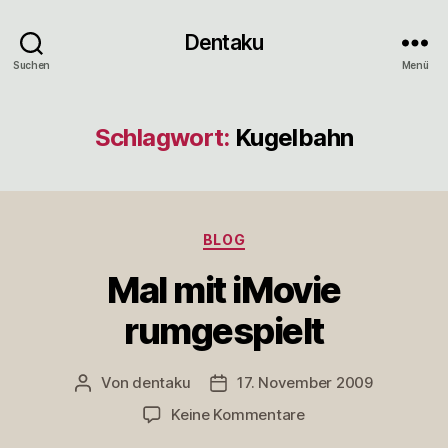
Dentaku
Suchen
Menü
Schlagwort:
Kugelbahn
Kategorien
BLOG
Mal mit iMovie
rumgespielt
Von
dentaku
17. November 2009
Beitragsautor
Veröffentlichungsdatum
zu
Keine Kommentare
Mal