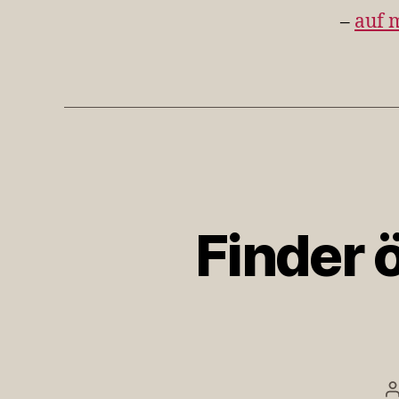
–
auf 
Finder ö
B