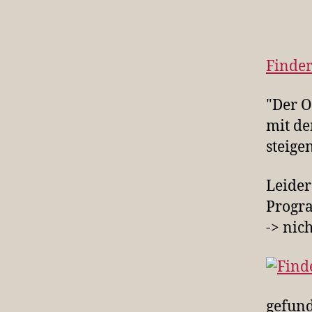
Finder
"Der O
mit de
steige
Leider
Progra
-> nic
gefun