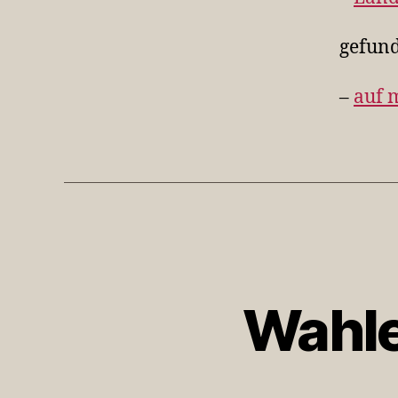
gefun
–
auf 
Wahle