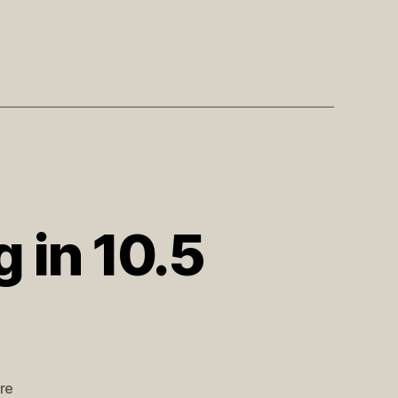
g in 10.5
zu
re