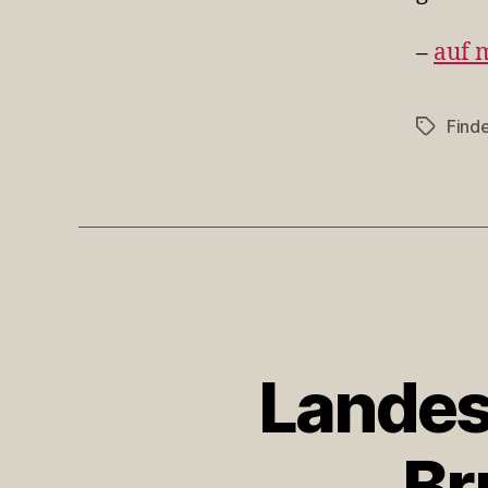
–
auf 
Finde
Schlagwö
Landes
Br