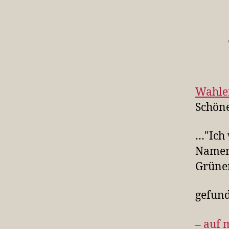
Wahle
Schöne
…"Ich 
Namens
Grünen
gefun
–
auf 