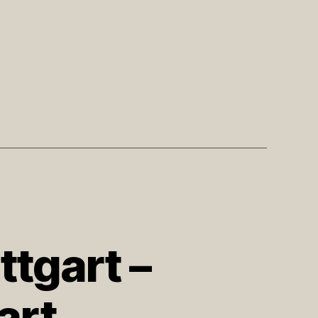
tgart –
art