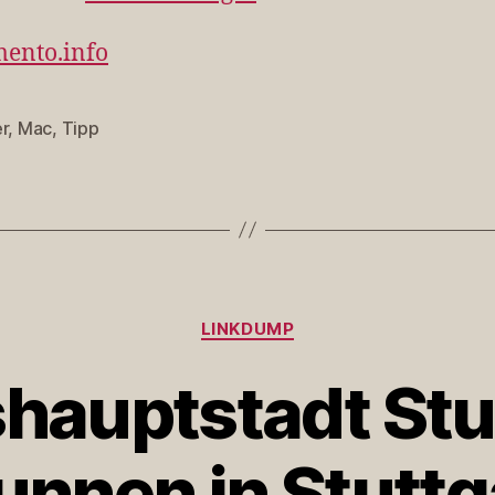
mento.info
r
,
Mac
,
Tipp
rter
Kategorien
LINKDUMP
hauptstadt Stut
unnen in Stuttg