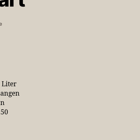
zu
e
Landeshauptstadt
Stuttgart
–
Brunnen
in
Stuttgart
Liter
elangen
en
250