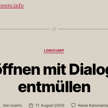
mento.info
Kategorien
LINKDUMP
ffnen mit Dialo
entmüllen
Von
mento
11. August 2009
Keine Kommenta
eitragsautor
Veröffentlichungsdatum