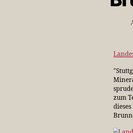
Landes
"Stutt
Minera
sprude
zum Te
dieses
Brunne