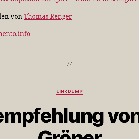
den von
Thomas Renger
mento.info
Kategorien
LINKDUMP
mpfehlung vo
Gröner