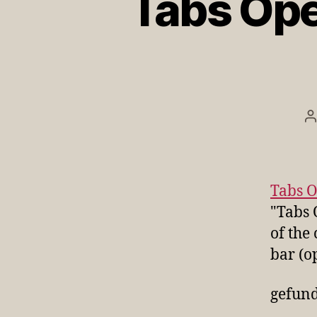
Tabs Open
B
Tabs O
"Tabs 
of the 
bar (op
gefun