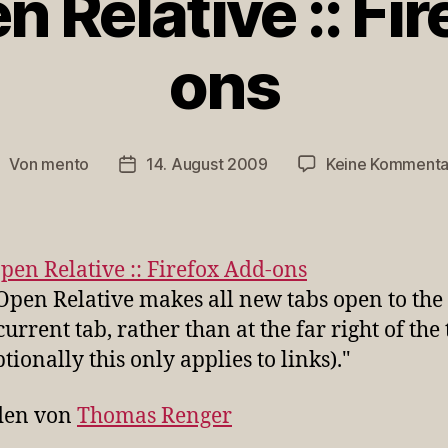
 Relative :: Fi
ons
Von
mento
14. August 2009
Keine Kommenta
eitragsautor
Veröffentlichungsdatum
pen Relative :: Firefox Add-ons
Open Relative makes all new tabs open to the 
current tab, rather than at the far right of the
tionally this only applies to links)."
den von
Thomas Renger