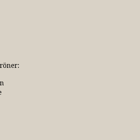
zu
e
Wahlempfehlung
von
Anke
Gröner
röner:
en
e