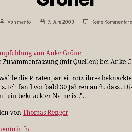
Von
mento
7. Juni 2009
Keine Kommentar
Beitragsautor
Veröffentlichungsdatum
mpfehlung von Anke Gröner
 Zusammenfassung (mit Quellen) bei Anke G
wähle die Piratenpartei trotz ihres beknackt
. Ich fand vor bald 30 Jahren auch, dass „Di
“ ein beknackter Name ist."…
den von
Thomas Renger
mento.info