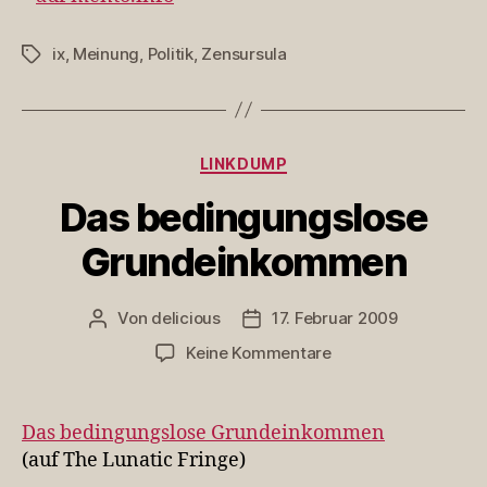
ix
,
Meinung
,
Politik
,
Zensursula
Schlagwörter
Kategorien
LINKDUMP
Das bedingungslose
Grundeinkommen
Von
delicious
17. Februar 2009
Beitragsautor
Veröffentlichungsdatum
zu
Keine Kommentare
Das
bedingungslose
Grundeinkommen
Das bedingungslose Grundeinkommen
(auf The Lunatic Fringe)