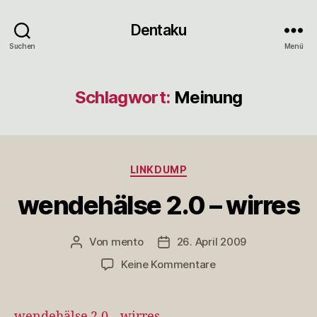
Dentaku
Suchen
Menü
Schlagwort:
Meinung
Kategorien
LINKDUMP
wendehälse 2.0 – wirres
Von
mento
26. April 2009
Beitragsautor
Veröffentlichungsdatum
zu
Keine Kommentare
wendehälse
2.0
–
wendehälse 2.0 – wirres