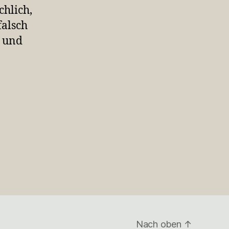
hlich,
falsch
n und
Nach oben
↑