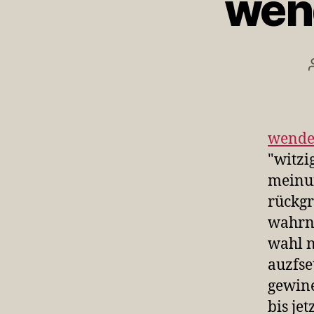
wend
wendeh
"witzi
meinun
rückgr
wahrne
wahl n
auzfse
gewine
bis je