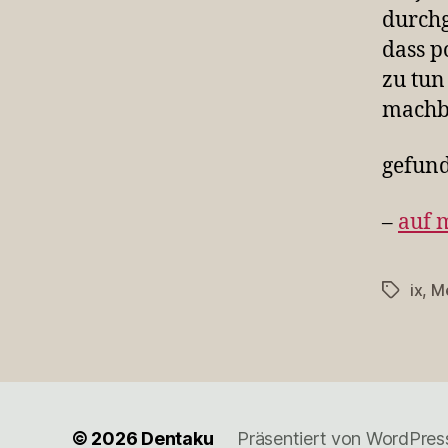
durchg
dass p
zu tun
machb
gefun
–
auf 
ix
,
M
Schlagwö
© 2026
Dentaku
Präsentiert von WordPres