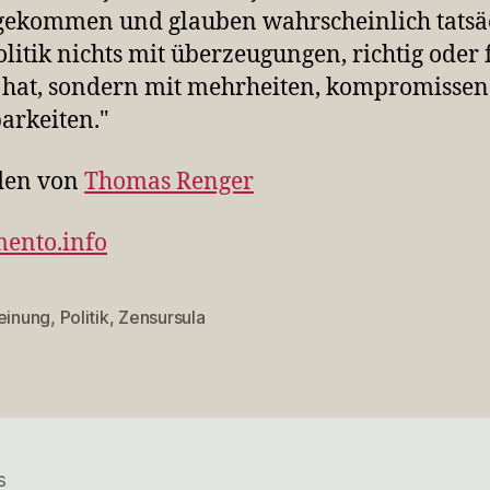
ekommen und glauben wahrscheinlich tatsäc
olitik nichts mit überzeugungen, richtig oder 
 hat, sondern mit mehrheiten, kompromisse
arkeiten."
den von
Thomas Renger
mento.info
einung
,
Politik
,
Zensursula
rter
s