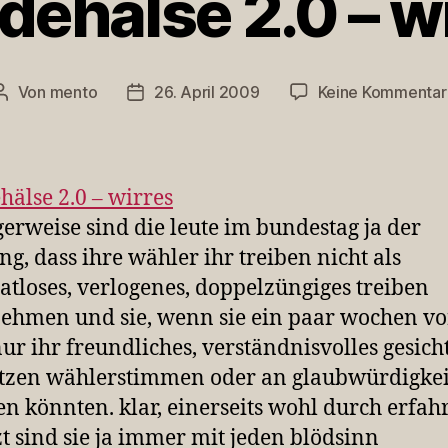
ehälse 2.0 – w
Von
mento
26. April 2009
Keine Kommentar
Beitragsautor
Veröffentlichungsdatum
älse 2.0 – wirres
gerweise sind die leute im bundestag ja der
g, dass ihre wähler ihr treiben nicht als
atloses, verlogenes, doppelzüngiges treiben
hmen und sie, wenn sie ein paar wochen vo
ur ihr freundliches, verständnisvolles gesich
tzen wählerstimmen oder an glaubwürdigkei
n könnten. klar, einerseits wohl durch erfah
tzt sind sie ja immer mit jeden blödsinn