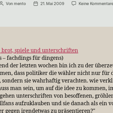
Von
mento
21. Mai 2009
Keine Kommentar
Beitragsautor
Veröffentlichungsdatum
, brot, spiele und unterschriften
s – fachdings für dingens)
nd der letzten wochen bin ich zu der überz
en, dass politiker die wähler nicht nur für 
, sondern sie wahrhaftig verachten. wie verk
uss man sein, um auf die idee zu kommen, i
gehen unterschriften von besoffenen, gröhl
llfans aufzuklauben und sie danach als ein 
er gegen irendetwas zu präsentieren?"