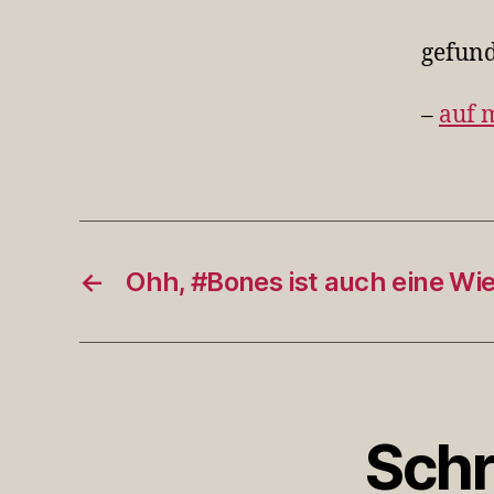
gefun
–
auf 
←
Ohh, #Bones ist auch eine Wi
Schr