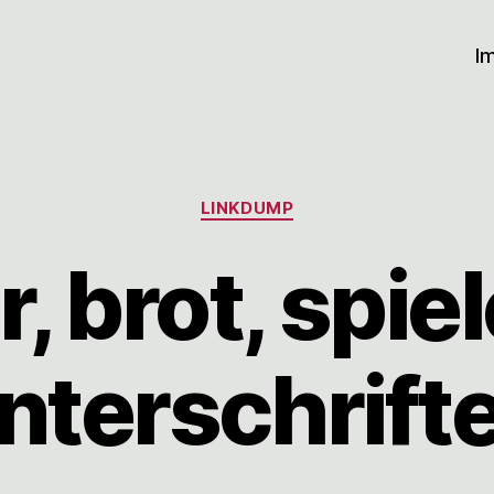
I
Kategorien
LINKDUMP
r, brot, spie
nterschrift