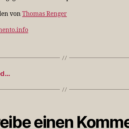
den von
Thomas Renger
mento.info
ed…
eibe einen Komme