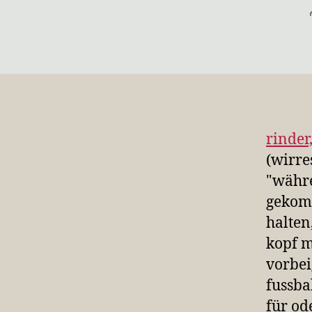
rinder
(wirre
"währe
gekomm
halten
kopf m
vorbei
fussba
für od