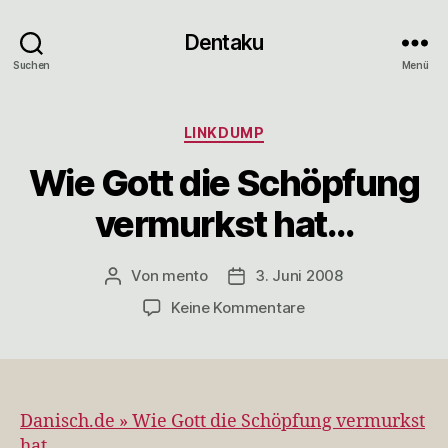
Dentaku
Suchen
Menü
Kategorien
LINKDUMP
Wie Gott die Schöpfung
vermurkst hat…
Von
mento
3. Juni 2008
Beitragsautor
Veröffentlichungsdatum
zu
Keine Kommentare
Wie
Gott
die
Schöpfung
vermurkst
Danisch.de » Wie Gott die Schöpfung vermurkst
hat…
hat…