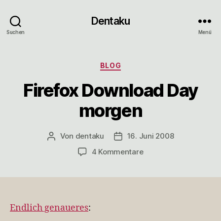
Dentaku
Suchen
Menü
Kategorien
BLOG
Firefox Download Day
morgen
Von
dentaku
16. Juni 2008
Beitragsautor
Veröffentlichungsdatum
zu
4 Kommentare
Firefox
Download
Day
morgen
Endlich genaueres
: