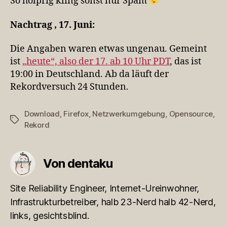
So holprig kling sonst nur Spam
Nachtrag , 17. Juni:
Die Angaben waren etwas ungenau. Gemeint
ist
„heute“, also der 17. ab 10 Uhr PDT
, das ist
19:00 in Deutschland. Ab da läuft der
Rekordversuch 24 Stunden.
Download
,
Firefox
,
Netzwerkumgebung
,
Opensource
,
Schlagwörter
Rekord
Von dentaku
Site Reliability Engineer, Internet-Ureinwohner,
Infrastrukturbetreiber, halb 23-Nerd halb 42-Nerd,
links, gesichtsblind.