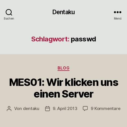
Dentaku
Suchen
Menü
Schlagwort:
passwd
Kategorien
BLOG
MES01: Wir klicken uns
einen Server
zu
Von
dentaku
9. April 2013
9 Kommentare
Beitragsautor
Veröffentlichungsdatum
ME
Wir
kli