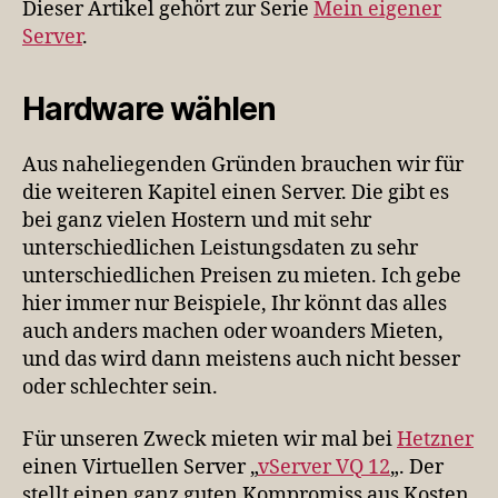
Dieser Artikel gehört zur Serie
Mein eigener
un
Server
.
ein
Ser
Hardware wählen
Aus naheliegenden Gründen brauchen wir für
die weiteren Kapitel einen Server. Die gibt es
bei ganz vielen Hostern und mit sehr
unterschiedlichen Leistungsdaten zu sehr
unterschiedlichen Preisen zu mieten. Ich gebe
hier immer nur Beispiele, Ihr könnt das alles
auch anders machen oder woanders Mieten,
und das wird dann meistens auch nicht besser
oder schlechter sein.
Für unseren Zweck mieten wir mal bei
Hetzner
einen Virtuellen Server „
vServer VQ 12
„. Der
stellt einen ganz guten Kompromiss aus Kosten