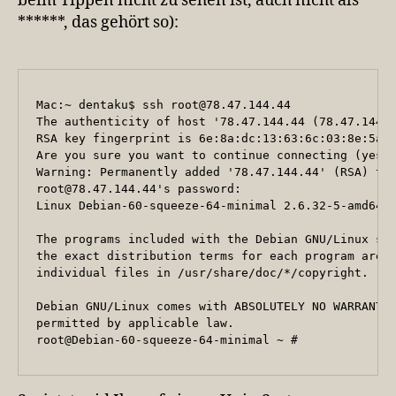
beim Tippen nicht zu sehen ist, auch nicht als
******, das gehört so):
Mac:~ dentaku$ ssh root@78.47.144.44

The authenticity of host '78.47.144.44 (78.47.144.4
RSA key fingerprint is 6e:8a:dc:13:63:6c:03:8e:5a:4
Are you sure you want to continue connecting (yes/n
Warning: Permanently added '78.47.144.44' (RSA) to 
root@78.47.144.44's password:

Linux Debian-60-squeeze-64-minimal 2.6.32-5-amd64 #
The programs included with the Debian GNU/Linux sys
the exact distribution terms for each program are d
individual files in /usr/share/doc/*/copyright.

Debian GNU/Linux comes with ABSOLUTELY NO WARRANTY,
permitted by applicable law.

root@Debian-60-squeeze-64-minimal ~ #