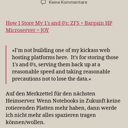
zu
Keine Kommentare
How
I
Store
How I Store My 1′s and 0′s: ZFS + Bargain HP
My
Microserver = JOY
1′s
and
0′s:
»I’m not building one of my kickass web
ZFS
hosting platforms here. It’s for storing those
+
1′s and 0′s, serving them back up at a
Bargain
HP
reasonable speed and taking reasonable
Microserver
precautions not to lose the data.«
=
JOY
Auf den Merkzettel für den nächsten
Heimserver. Wenn Notebooks in Zukunft keine
rotierenden Platten mehr haben, dann werde
ich nicht mehr alles spazieren tragen
können/wollen.