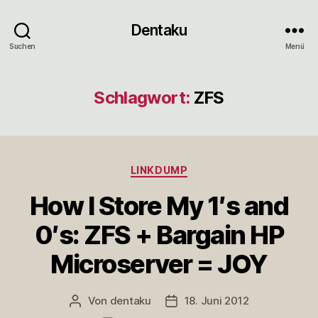
Dentaku
Suchen
Menü
Schlagwort:
ZFS
Kategorien
LINKDUMP
How I Store My 1′s and
0′s: ZFS + Bargain HP
Microserver = JOY
Von
dentaku
18. Juni 2012
Beitragsautor
Veröffentlichungsdatum