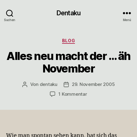
Dentaku
Suchen
Menü
Kategorien
BLOG
Alles neu macht der … äh
November
Von
dentaku
29. November 2005
Beitragsautor
Veröffentlichungsdatum
zu
1 Kommentar
Alles
neu
macht
der
…
äh
Wie man spontan sehen kann, hat sich das