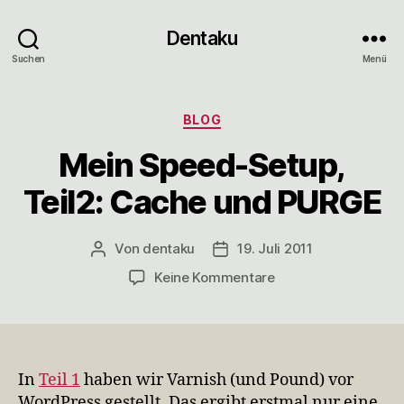
Dentaku
Suchen
Menü
Kategorien
BLOG
Mein Speed-Setup,
Teil2: Cache und PURGE
Von
dentaku
19. Juli 2011
Beitragsautor
Veröffentlichungsdatum
zu
Keine Kommentare
Mein
Speed-
Setup,
Teil2:
Cache
In
Teil 1
haben wir Varnish (und Pound) vor
und
WordPress gestellt. Das ergibt erstmal nur eine