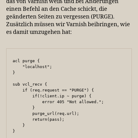
das von Varnish weiß und bei Änderungen
einen Befehl an den Cache schickt, die
geänderten Seiten zu vergessen (PURGE).
Zusätzlich müssen wir Varnish beibringen, wie
es damit umzugehen hat:
acl purge {

    "localhost";

}

sub vcl_recv {

    if (req.request == "PURGE") {

        if(!client.ip ~ purge) {

            error 405 "Not allowed.";

        }

        purge_url(req.url);

        return(pass);

    }

}
