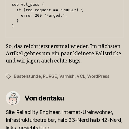
sub vcl_pass {

  if (req.request == "PURGE") {

    error 200 "Purged.";

  }

}
So, das reicht jetzt erstmal wieder. Im nächsten
Artikel geht es um ein paar kleinere Fallstricke
und wir jagen auch echte Bugs.
Bastelstunde
,
PURGE
,
Varnish
,
VCL
,
WordPress
Schlagwörter
Von dentaku
Site Reliability Engineer, Internet-Ureinwohner,
Infrastrukturbetreiber, halb 23-Nerd halb 42-Nerd,
links, gesichtsblind.