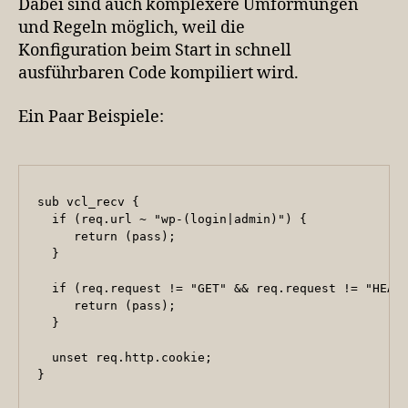
Dabei sind auch komplexere Umformungen
und Regeln möglich, weil die
Konfiguration beim Start in schnell
ausführbaren Code kompiliert wird.
Ein Paar Beispiele:
sub vcl_recv {

  if (req.url ~ "wp-(login|admin)") {

     return (pass);

  }

  if (req.request != "GET" && req.request != "HEAD"
     return (pass);

  }

  unset req.http.cookie;

}