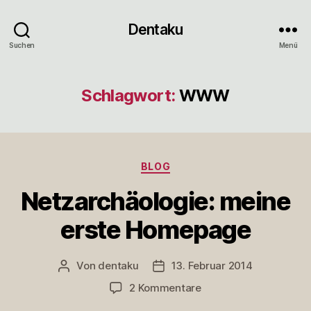
Dentaku
Suchen
Menü
Schlagwort:
WWW
Kategorien
BLOG
Netzarchäologie: meine
erste Homepage
Von
dentaku
13. Februar 2014
Beitragsautor
Veröffentlichungsdatum
zu
2 Kommentare
Netzarchäologie: