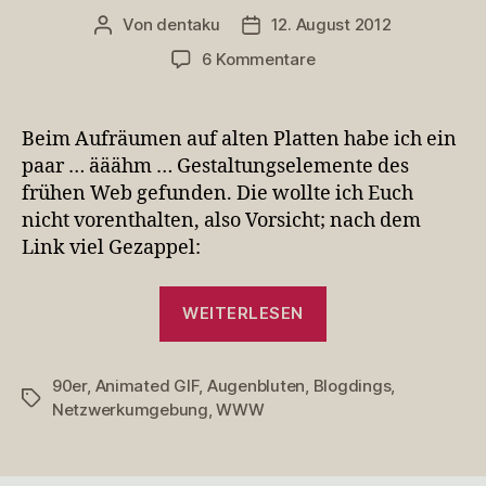
Von
dentaku
12. August 2012
Beitragsautor
Veröffentlichungsdatum
zu
6 Kommentare
Die
90er
lassen
Beim Aufräumen auf alten Platten habe ich ein
schön
paar … ääähm … Gestaltungselemente des
grüßen
frühen Web gefunden. Die wollte ich Euch
nicht vorenthalten, also Vorsicht; nach dem
Link viel Gezappel:
„Die
WEITERLESEN
90er
lassen
90er
,
Animated GIF
,
Augenbluten
,
Blogdings
schön
,
Schlagwörter
Netzwerkumgebung
,
WWW
grüßen“