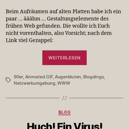
90er
lassen
Beim Aufräumen auf alten Platten habe ich ein
schön
paar … ääähm … Gestaltungselemente des
grüßen
frühen Web gefunden. Die wollte ich Euch
nicht vorenthalten, also Vorsicht; nach dem
Link viel Gezappel:
„Die
WEITERLESEN
90er
lassen
90er
,
Animated GIF
,
Augenbluten
,
Blogdings
schön
,
Schlagwörter
Netzwerkumgebung
,
WWW
grüßen“
Kategorien
BLOG
Huch! Ein Virus!