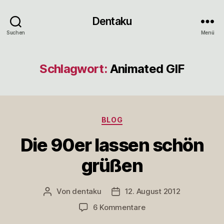
Dentaku
Suchen
Menü
Schlagwort:
Animated GIF
Kategorien
BLOG
Die 90er lassen schön
grüßen
Von
dentaku
12. August 2012
Beitragsautor
Veröffentlichungsdatum
zu
6 Kommentare
Die