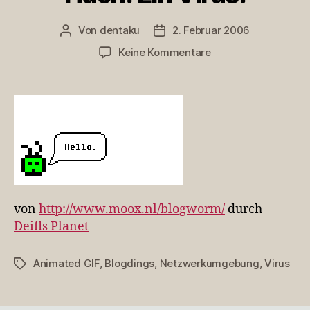
Von
dentaku
2. Februar 2006
Beitragsautor
Veröffentlichungsdatum
zu
Keine Kommentare
Huch!
Ein
Virus!
von
http://www.moox.nl/blogworm/
durch
Deifls Planet
Animated GIF
,
Blogdings
,
Netzwerkumgebung
,
Virus
Schlagwörter