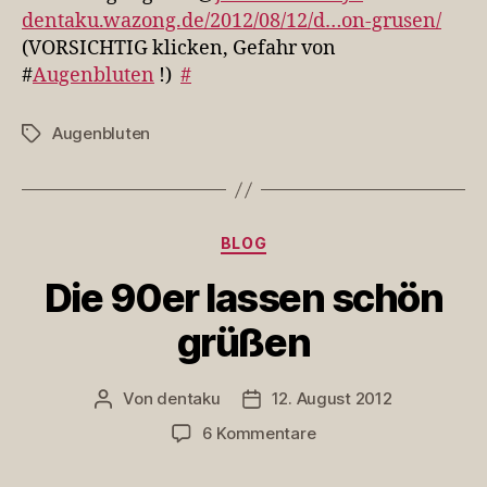
@jvanvinkenro…
dentaku.wazong.de/2012/08/12/d…on-grusen/
(VORSICHTIG klicken, Gefahr von
#
Augenbluten
!)
#
Augenbluten
Schlagwörter
Kategorien
BLOG
Die 90er lassen schön
grüßen
Von
dentaku
12. August 2012
Beitragsautor
Veröffentlichungsdatum
zu
6 Kommentare
Die
90er