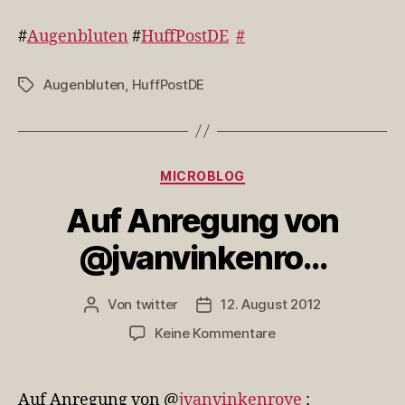
#HuffPostDE
#
Augenbluten
#
HuffPostDE
#
Augenbluten
,
HuffPostDE
Schlagwörter
Kategorien
MICROBLOG
Auf Anregung von
@jvanvinkenro…
Von
twitter
12. August 2012
Beitragsautor
Veröffentlichungsdatum
zu
Keine Kommentare
Auf
Anregung
von
Auf Anregung von @
jvanvinkenroye
: