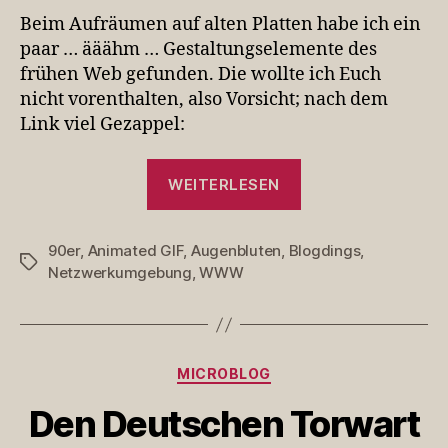
lassen
Beim Aufräumen auf alten Platten habe ich ein
schön
paar … ääähm … Gestaltungselemente des
grüßen
frühen Web gefunden. Die wollte ich Euch
nicht vorenthalten, also Vorsicht; nach dem
Link viel Gezappel:
„Die
WEITERLESEN
90er
lassen
90er
,
Animated GIF
,
Augenbluten
,
Blogdings
schön
,
Schlagwörter
Netzwerkumgebung
,
WWW
grüßen“
Kategorien
MICROBLOG
Den Deutschen Torwart