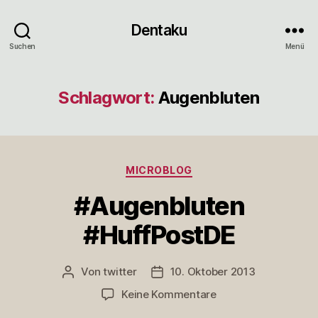
Dentaku
Suchen
Menü
Schlagwort:
Augenbluten
Kategorien
MICROBLOG
#Augenbluten
#HuffPostDE
Von
twitter
10. Oktober 2013
Beitragsautor
Veröffentlichungsdatum
zu
Keine Kommentare
#Augenbluten