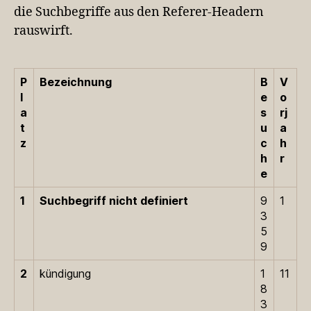
die Suchbegriffe aus den Referer-Headern
rauswirft.
P
Bezeichnung
B
V
l
e
o
a
s
rj
t
u
a
z
c
h
h
r
e
1
Suchbegriff nicht definiert
9
1
3
5
9
2
kündigung
1
11
8
3