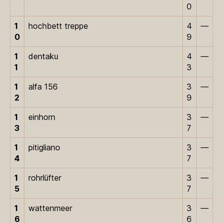
0
1
hochbett treppe
4
—
0
9
1
dentaku
4
—
1
3
1
alfa 156
3
—
2
9
1
einhorn
3
—
3
7
1
pitigliano
3
—
4
7
1
rohrlüfter
3
—
5
7
1
wattenmeer
3
—
6
6