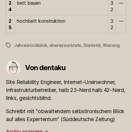
2
bett bauen
3
—
4
2
2
hochbett konstruktion
3
—
5
2
Jahresrückblick
,
shareyourstats
,
Statistik
,
Wazong
Schlagwörter
Von dentaku
Site Reliability Engineer, Internet-Ureinwohner,
Infrastrukturbetreiber, halb 23-Nerd halb 42-Nerd,
links, gesichtsblind.
Schreibt mit "obwaltendem selbstironischem Blick
auf alles Expertentum" (Süddeutsche Zeitung)
Archiv anzeigen
→