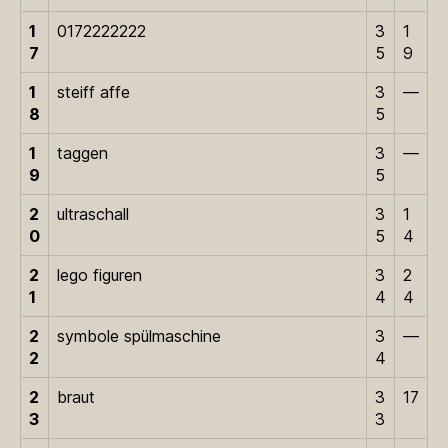
1
0172222222
3
1
7
5
9
1
steiff affe
3
—
8
5
1
taggen
3
—
9
5
2
ultraschall
3
1
0
5
4
2
lego figuren
3
2
1
4
4
2
symbole spülmaschine
3
—
2
4
2
braut
3
17
3
3