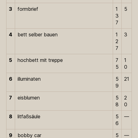
3
formbrief
1
5
3
7
4
bett selber bauen
1
3
2
7
5
hochbett mit treppe
7
1
5
0
6
illuminaten
5
21
9
7
eisblumen
5
2
8
0
8
litfaßsäule
5
—
6
9
bobby car
5
—