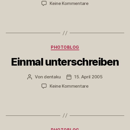
zu
Keine Kommentare
Nochmal
unterschreiben
Kategorien
PHOTOBLOG
Einmal unterschreiben
Von
dentaku
15. April 2005
Beitragsautor
Veröffentlichungsdatum
zu
Keine Kommentare
Einmal
unterschreiben
Kategorien
PHOTOBLOG