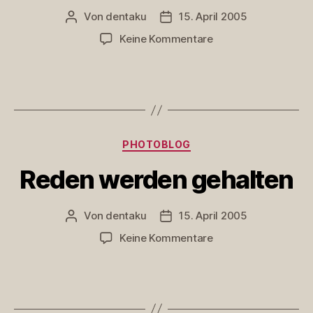
Von
dentaku
15. April 2005
Beitragsautor
Veröffentlichungsdatum
zu
Keine Kommentare
Spiel:
Gemeinsamkeiten
überprüfen
Kategorien
PHOTOBLOG
Reden werden gehalten
Von
dentaku
15. April 2005
Beitragsautor
Veröffentlichungsdatum
zu
Keine Kommentare
Reden
werden
gehalten