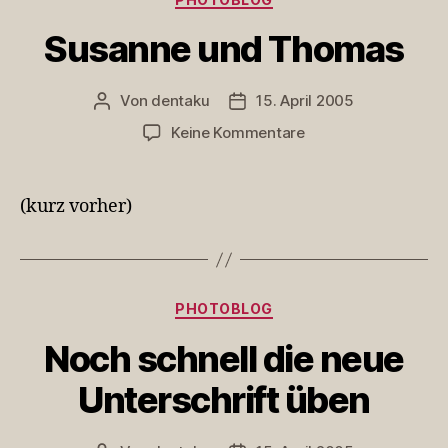
Susanne und Thomas
Von
dentaku
15. April 2005
Beitragsautor
Veröffentlichungsdatum
zu
Keine Kommentare
Susanne
und
Thomas
(kurz vorher)
Kategorien
PHOTOBLOG
Noch schnell die neue
Unterschrift üben