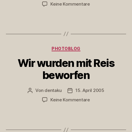
zu
Keine Kommentare
Gruppenbild
Kategorien
PHOTOBLOG
Wir wurden mit Reis
beworfen
Von
dentaku
15. April 2005
Beitragsautor
Veröffentlichungsdatum
zu
Keine Kommentare
Wir
wurden
mit
Reis
beworfen