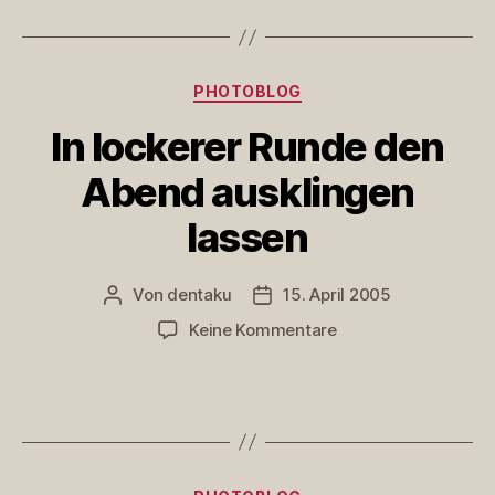
Kategorien
PHOTOBLOG
In lockerer Runde den
Abend ausklingen
lassen
Von
dentaku
15. April 2005
Beitragsautor
Veröffentlichungsdatum
zu
Keine Kommentare
In
lockerer
Runde
den
Abend
ausklingen
Kategorien