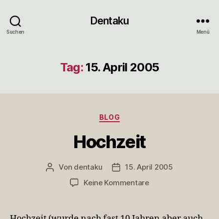
Dentaku
Suchen
Menü
Tag:
15. April 2005
Kategorien
BLOG
Hochzeit
Von
dentaku
15. April 2005
Beitragsautor
Veröffentlichungsdatum
zu
Keine Kommentare
Hochzeit
Hochzeit (wurde nach fast 10 Jahren aber auch