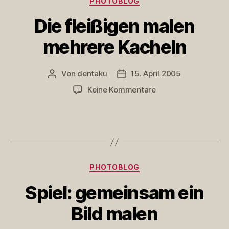
PHOTOBLOG
lassen
Die fleißigen malen
mehrere Kacheln
Von
dentaku
15. April 2005
Beitragsautor
Veröffentlichungsdatum
zu
Keine Kommentare
Die
fleißigen
malen
mehrere
Kacheln
Kategorien
PHOTOBLOG
Spiel: gemeinsam ein
Bild malen