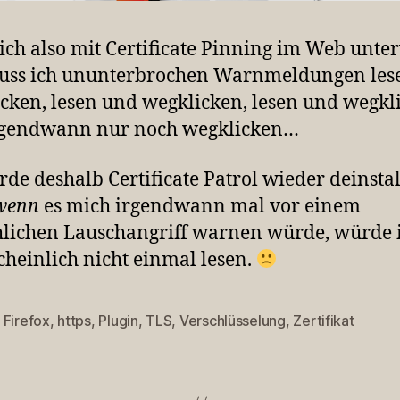
ch also mit Certificate Pinning im Web unte
muss ich ununterbrochen Warnmeldungen les
cken, lesen und wegklicken, lesen und wegkl
rgendwann nur noch wegklicken…
rde deshalb Certificate Patrol wieder deinstal
wenn
es mich irgendwann mal vor einem
hlichen Lauschangriff warnen würde, würde i
heinlich nicht einmal lesen.
,
Firefox
,
https
,
Plugin
,
TLS
,
Verschlüsselung
,
Zertifikat
rter