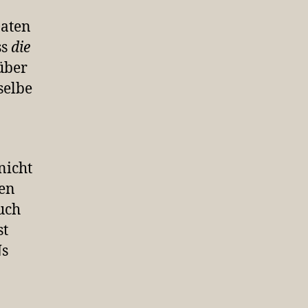
Daten
ss
die
über
selbe
nicht
nen
uch
st
Ns