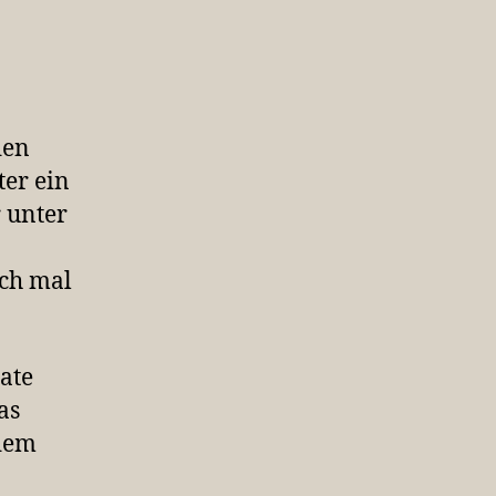
den
ter ein
r unter
ach mal
ate
as
zdem