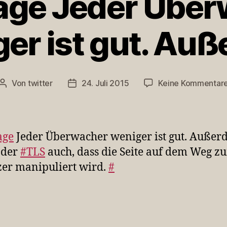
age Jeder Über
er ist gut. Au
Von
twitter
24. Juli 2015
Keine Kommentar
Beitragsautor
Veröffentlichungsdatum
age
Jeder Überwacher weniger ist gut. Auße
nder
#TLS
auch, dass die Seite auf dem Weg z
er manipuliert wird.
#
rter