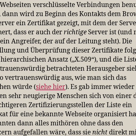
n
ebseiten verschlüsselte Verbindungen ben
), dann wird zu Beginn des Kontakts dem Bro
rver ein Zertifikat gezeigt, mit dem der Serv
hert, dass er auch der
richtige
Server ist (und 
ein Angreifer, der auf der Leitung steht). Die
llung und Überprüfung dieser Zertifikate folg
hierarchischen Ansatz („X.509“), und die List
rtrauenswürdig betrachteten Herausgeber sie
so vertrauenswürdig aus, wie man sich das
hen würde (
siehe hier
). Es gab immer wieder 
en sehr neugierige Menschen sich von einer 
chtigeren Zertifizierungsstellen der Liste ein
ikat für eine bekannte Webseite organisiert h
nnten dann alles mithören ohne dass den
ern aufgefallen wäre, dass sie
nicht
direkt mi