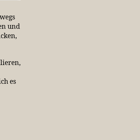
rwegs
en und
icken,
lieren,
ch es