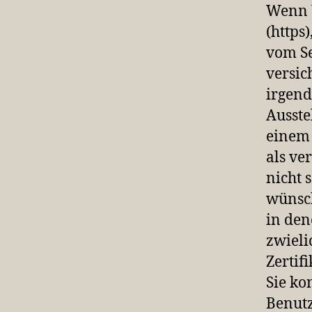
Wenn W
(https
vom Se
versic
irgend
Ausste
einem 
als ve
nicht 
wünsc
in den
zwieli
Zertif
Sie ko
Benutz