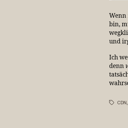
Wenn i
bin, 
wegkli
und i
Ich we
denn
tatsäc
wahrsc
CDN
Schlagwö