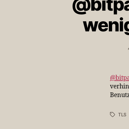
@bitp
wenig
@bitp
verhi
Benutz
TLS
Schlagwö