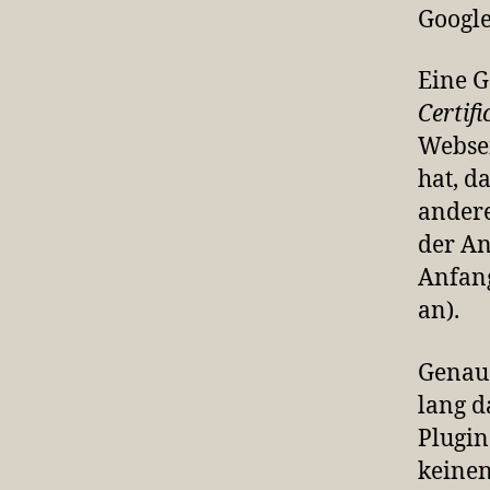
Google
Eine G
Certif
Websei
hat, d
andere
der An
Anfang
an).
Genau 
lang d
Plugin
keinen