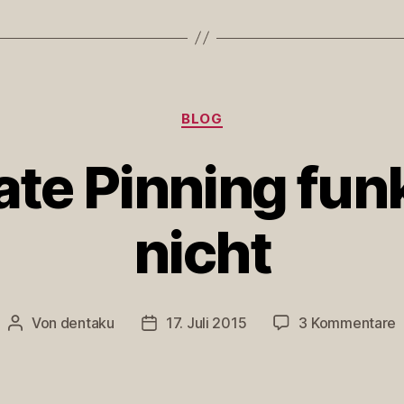
Kategorien
BLOG
ate Pinning fun
nicht
z
Von
dentaku
17. Juli 2015
3 Kommentare
Beitragsautor
Veröffentlichungsdatum
C
P
f