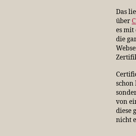
Das li
über
C
es mit
die ga
Websei
Zertif
Certif
schon 
sonder
von ei
diese 
nicht e