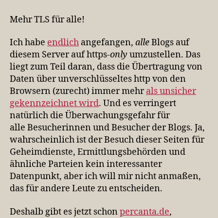
encrypt!
Jetzt
Mehr TLS für alle!
aber
richtig!
Ich habe
endlich
angefangen,
alle
Blogs auf
diesem Server auf https-
only
umzustellen. Das
liegt zum Teil daran, dass die Übertragung von
Daten über unverschlüsseltes http von den
Browsern (zurecht) immer mehr
als unsicher
gekennzeichnet wird
. Und es verringert
natürlich die Überwachungsgefahr für
alle Besucherinnen und Besucher der Blogs. Ja,
wahrscheinlich ist der Besuch dieser Seiten für
Geheimdienste, Ermittlungsbehörden und
ähnliche Parteien kein interessanter
Datenpunkt, aber ich will mir nicht anmaßen,
das für andere Leute zu entscheiden.
Deshalb gibt es jetzt schon
percanta.de
,