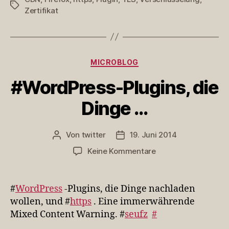
Schlagwörter
Zertifikat
Kategorien
MICROBLOG
#WordPress-Plugins, die
Dinge …
Von
twitter
19. Juni 2014
Beitragsautor
Veröffentlichungsdatum
zu
Keine Kommentare
#WordPress-
Plugins,
die
#
WordPress
-Plugins, die Dinge nachladen
Dinge
wollen, und #
https
. Eine immerwährende
…
Mixed Content Warning. #
seufz
#