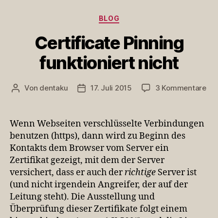
Kategorien
BLOG
Certificate Pinning
funktioniert nicht
zu
Von
dentaku
17. Juli 2015
3 Kommentare
Beitragsautor
Veröffentlichungsdatum
Cer
Pin
fun
Wenn Webseiten verschlüsselte Verbindungen
nic
benutzen (https), dann wird zu Beginn des
Kontakts dem Browser vom Server ein
Zertifikat gezeigt, mit dem der Server
versichert, dass er auch der
richtige
Server ist
(und nicht irgendein Angreifer, der auf der
Leitung steht). Die Ausstellung und
Überprüfung dieser Zertifikate folgt einem