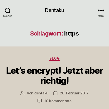
Dentaku
Suchen
Menü
Schlagwort:
https
Kategorien
BLOG
Let’s encrypt! Jetzt aber
richtig!
Von
dentaku
26. Februar 2017
Beitragsautor
Veröffentlichungsdatum
zu
10 Kommentare
Let’s