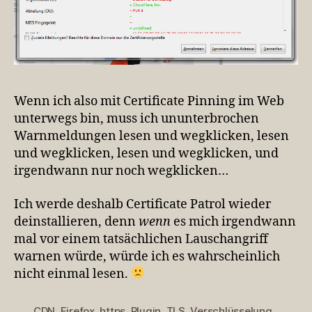
Wenn ich also mit Certificate Pinning im Web
unterwegs bin, muss ich ununterbrochen
Warnmeldungen lesen und wegklicken, lesen
und wegklicken, lesen und wegklicken, und
irgendwann nur noch wegklicken…
Ich werde deshalb Certificate Patrol wieder
deinstallieren, denn
wenn
es mich irgendwann
mal vor einem tatsächlichen Lauschangriff
warnen würde, würde ich es wahrscheinlich
nicht einmal lesen.
CDN
,
Firefox
,
https
,
Plugin
,
TLS
,
Verschlüsselung
,