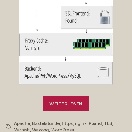
„Mein
WEITERLESEN
Speed-
Setup,
Apache
,
Bastelstunde
,
https
,
nginx
,
Teil1:
Pound
,
TLS
,
Schlagwörter
Varnish
,
Wazong
,
WordPress
https“