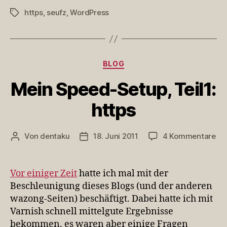
https
,
seufz
,
WordPress
Schlagwörter
Kategorien
BLOG
Mein Speed-Setup, Teil1:
https
zu
Von
dentaku
18. Juni 2011
4 Kommentare
Beitragsautor
Veröffentlichungsdatum
Me
Sp
Set
Vor einiger Zeit
hatte ich mal mit der
Tei
Beschleunigung dieses Blogs (und der anderen
htt
wazong-Seiten) beschäftigt. Dabei hatte ich mit
Varnish schnell mittelgute Ergebnisse
bekommen, es waren aber einige Fragen