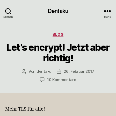
Dentaku
Suchen
Menü
Kategorien
BLOG
Let’s encrypt! Jetzt aber
richtig!
Von
dentaku
26. Februar 2017
Beitragsautor
Veröffentlichungsdatum
zu
10 Kommentare
Let’s
encrypt!
Jetzt
aber
richtig!
Mehr TLS für alle!