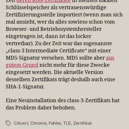
Zeit
deren Root-Zertifikate
in meinen lokalen
Schlüsselspeicher als vertrauenswürdige
Zertifizierungsstelle importiert (wenn man sich
mal ansieht, wer da alles sowieso schon vom
Browser- und Betriebssystemhersteller
eingetragen ist, dann ist das locker
vertretbar). Zu der Zeit war das sogenannte
„class-3 Intermediate Certificate“ mit einer
MD5-Signatur versehen. MD5 sollte aber
aus
gutem Grund
nicht mehr für diese Zwecke
eingesetzt werden. Die aktuelle Version
desselben Zertifikats trägt deshalb auch eine
SHA-1-Signatur.
Eine Neuinstallation des class-3-Zertifikats hat
das Problem daher behoben.
CAcert
,
Chrome
,
Fehler
,
TLS
,
Zertifikat
Schlagwörter