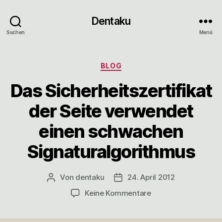
Dentaku
Suchen
Menü
Kategorien
BLOG
Das Sicherheitszertifikat
der Seite verwendet
einen schwachen
Signaturalgorithmus
Von
dentaku
24. April 2012
Beitragsautor
Veröffentlichungsdatum
zu
Keine Kommentare
Das
Sicherheitszertifikat