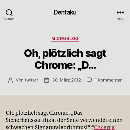
Dentaku
Suchen
Menü
Kategorien
MICROBLOG
Oh, plötzlich sagt
Chrome: „D…
zu
Von
twitter
30. März 2012
1 Kommentar
Beitragsautor
Veröffentlichungsdatum
Oh,
plöt
sag
Chr
„D…
Oh, plötzlich sagt Chrome: „Das
Sicherheitszertifikat der Seite verwendet einen
schwachen Signaturalgorithmus!“ #
CAcert
#