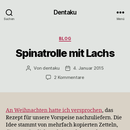
Dentaku
Suchen
Menü
Kategorien
BLOG
Spinatrolle mit Lachs
Von
dentaku
4. Januar 2015
Beitragsautor
Veröffentlichungsdatum
zu
2 Kommentare
Spinatrolle
mit
Lachs
An Weihnachten hatte ich versprochen
, das
Rezept für unsere Vorspeise nachzuliefern. Die
Idee stammt von mehrfach kopierten Zetteln,